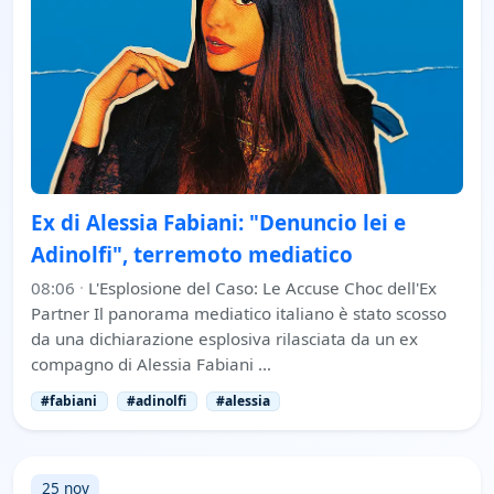
Ex di Alessia Fabiani: "Denuncio lei e
Adinolfi", terremoto mediatico
08:06
·
L'Esplosione del Caso: Le Accuse Choc dell'Ex
Partner Il panorama mediatico italiano è stato scosso
da una dichiarazione esplosiva rilasciata da un ex
compagno di Alessia Fabiani …
#fabiani
#adinolfi
#alessia
25 nov