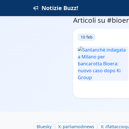
Notizie Buzz!
Articoli su #bioe
10 feb
Bluesky
X: parliamodinews
X: ilfattaccioq