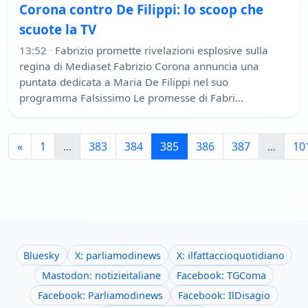
Corona contro De Filippi: lo scoop che
scuote la TV
13:52
·
Fabrizio promette rivelazioni esplosive sulla
regina di Mediaset Fabrizio Corona annuncia una
puntata dedicata a Maria De Filippi nel suo
programma Falsissimo Le promesse di Fabri…
«
1
...
383
384
385
386
387
...
10
Bluesky
X: parliamodinews
X: ilfattaccioquotidiano
Mastodon: notizieitaliane
Facebook: TGComa
Facebook: Parliamodinews
Facebook: IlDisagio