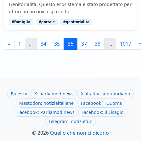
Genitorialità. Questo ecosistema è stato progettato per
offrire in un unico spazio tu…
#famiglia
#portale
#genitorialita
«
1
...
34
35
36
37
38
...
1017
Bluesky
X: parliamodinews
X: ilfattaccioquotidiano
Mastodon: notizieitaliane
Facebook: TGComa
Facebook: Parliamodinews
Facebook: IlDisagio
Telegram: notiziefun
© 2026
Quello che non ci dicono