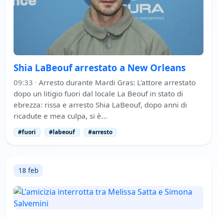
Shia LaBeouf arrestato a New Orleans
09:33
·
Arresto durante Mardi Gras: L'attore arrestato
dopo un litigio fuori dal locale La Beouf in stato di
ebrezza: rissa e arresto Shia LaBeouf, dopo anni di
ricadute e mea culpa, si è…
#fuori
#labeouf
#arresto
18 feb