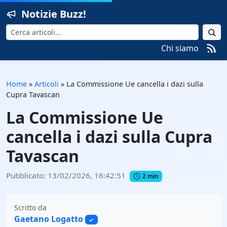
Notizie Buzz!
Cerca
Chi siamo
Home
»
Articoli
»
La Commissione Ue cancella i dazi sulla
Cupra Tavascan
La Commissione Ue
cancella i dazi sulla Cupra
Tavascan
Pubblicato: 13/02/2026, 16:42:51
2 min
Scritto da
Gaetano Logatto
✓