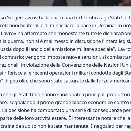
sso Sergei Lavrov ha lanciato una forte critica agli Stati Uni
e relazioni bilaterali e di minacciare la pace in Ucraina. In un
, Lavrov ha affermato che "nonostante tutte le dichiarazio
alla guerra, non si è mai messo in discussione l'intera legis
ssia dopo il lancio della missione militare speciale". Lavro
 il contrario: vengono imposte nuove sanzioni, si combattano
nazionali, in violazione della Convenzione delle Nazioni Unit
si riferisce alle recenti operazioni militari condotte dagli Sta
 di petrolio, che sono state catturate dalle forze american
che gli Stati Uniti hanno sanzionato i principali produttori d
obre, segnalando il primo grande blocco economico contro 
. La decisione ha comportato una serie di conseguenze per l
parte delle loro attività estere. È interessante notare che 
 Ucraina da subito non è stata mantenuta. I negoziati per r