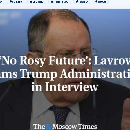
o
#russia
#trump
#ministro
#russo
#pace