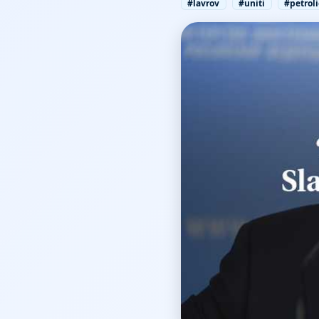
#lavrov
#uniti
#petroli