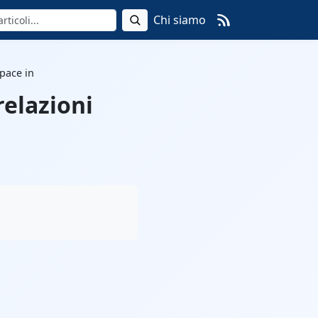
Chi siamo
 pace in
relazioni