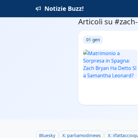
Notizie Buzz!
Articoli su #zach
01 gen
Bluesky
X: parliamodinews
X: ilfattaccioq