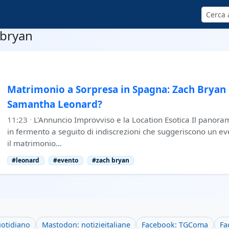
Cerca
-bryan
Matrimonio a Sorpresa in Spagna: Zach Bryan 
Samantha Leonard?
11:23
·
L'Annuncio Improvviso e la Location Esotica Il panora
in fermento a seguito di indiscrezioni che suggeriscono un eve
il matrimonio…
#leonard
#evento
#zach bryan
uotidiano
Mastodon: notizieitaliane
Facebook: TGComa
Fa