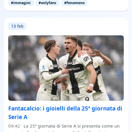
#immagini
#onlyfans
#fenomeno
13 feb
Fantacalcio: i gioielli della 25ª giornata di
Serie A
09:42
·
La 25ª giornata di Serie A si presenta come un