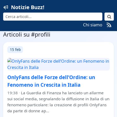
Notizie Buzz!
Cerca
Chi siamo
Articoli su #profili
15 feb
OnlyFans delle Forze dell’Ordine: un
Fenomeno in Crescita in Italia
19:38
·
La Guardia di Finanza ha lanciato un allarme
sui social media, segnalando la diffusione in Italia di un
fenomeno particolare: la creazione di profili OnlyFans
da parte di donne ap…