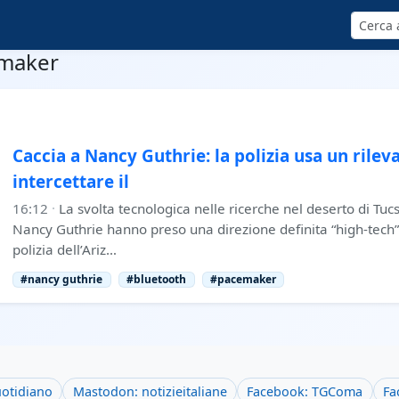
Cerca
emaker
Caccia a Nancy Guthrie: la polizia usa un rile
intercettare il
16:12
·
La svolta tecnologica nelle ricerche nel deserto di Tucs
Nancy Guthrie hanno preso una direzione definita “high-tech”.
polizia dell’Ariz…
#nancy guthrie
#bluetooth
#pacemaker
uotidiano
Mastodon: notizieitaliane
Facebook: TGComa
Fa