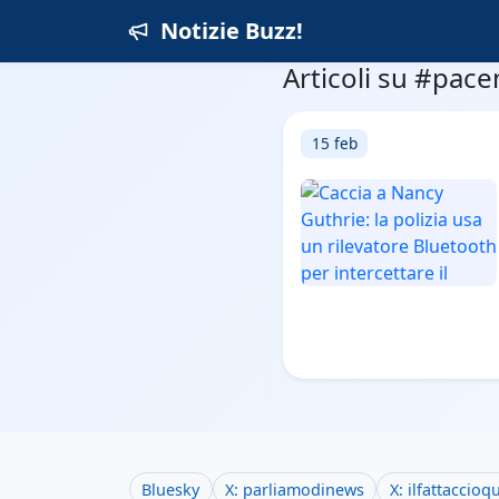
Notizie Buzz!
Articoli su #pac
15 feb
Bluesky
X: parliamodinews
X: ilfattaccioq