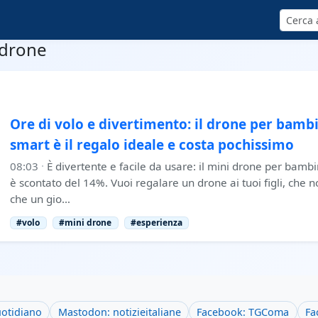
Cerca
-drone
Ore di volo e divertimento: il drone per bambi
smart è il regalo ideale e costa pochissimo
08:03
·
È divertente e facile da usare: il mini drone per bambi
è scontato del 14%. Vuoi regalare un drone ai tuoi figli, che n
che un gio…
#volo
#mini drone
#esperienza
uotidiano
Mastodon: notizieitaliane
Facebook: TGComa
Fa