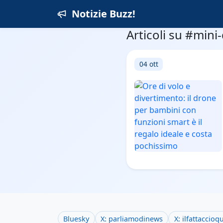
Notizie Buzz!
Articoli su #mini
04 ott
Bluesky
X: parliamodinews
X: ilfattaccioq