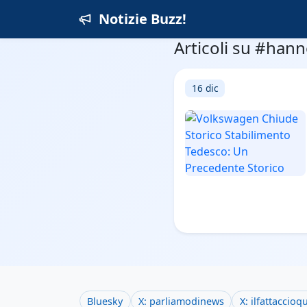
Notizie Buzz!
Articoli su #han
16 dic
Bluesky
X: parliamodinews
X: ilfattaccioq