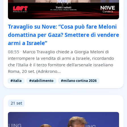
Travaglio su Nove: “Cosa può fare Meloni
domattina per Gaza? Smettere di vendere
armi a Israele”
08:55
·
Marco Travaglio chiede a Giorgia Meloni di
interrompere la vendita di armi a Israele, ricordando
che l'Italia è il terzo fornitore dell'arsenale israeliano
Roma, 20 set. (Adnkrono…
#italia
#stabilimento
#milano cortina 2026
21 set