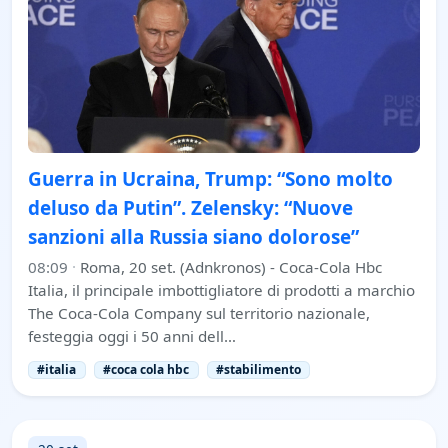
Guerra in Ucraina, Trump: “Sono molto
deluso da Putin”. Zelensky: “Nuove
sanzioni alla Russia siano dolorose”
08:09
·
Roma, 20 set. (Adnkronos) - Coca-Cola Hbc
Italia, il principale imbottigliatore di prodotti a marchio
The Coca-Cola Company sul territorio nazionale,
festeggia oggi i 50 anni dell…
#italia
#coca cola hbc
#stabilimento