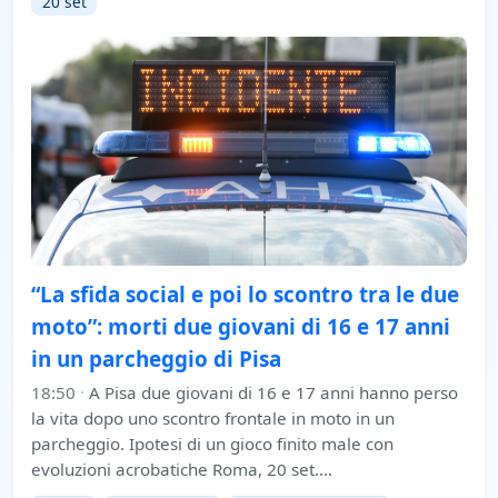
20 set
“La sfida social e poi lo scontro tra le due
moto”: morti due giovani di 16 e 17 anni
in un parcheggio di Pisa
18:50
·
A Pisa due giovani di 16 e 17 anni hanno perso
la vita dopo uno scontro frontale in moto in un
parcheggio. Ipotesi di un gioco finito male con
evoluzioni acrobatiche Roma, 20 set.…