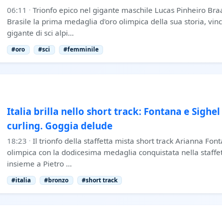
06:11
·
Trionfo epico nel gigante maschile Lucas Pinheiro Bra
Brasile la prima medaglia d'oro olimpica della sua storia, vin
gigante di sci alpi…
#oro
#sci
#femminile
Italia brilla nello short track: Fontana e Sighe
curling. Goggia delude
18:23
·
Il trionfo della staffetta mista short track Arianna Fon
olimpica con la dodicesima medaglia conquistata nella staffet
insieme a Pietro …
#italia
#bronzo
#short track