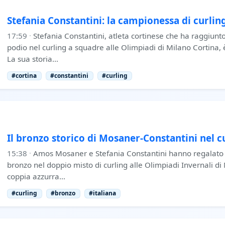
Stefania Constantini: la campionessa di curlin
17:59
·
Stefania Constantini, atleta cortinese che ha raggiunto
podio nel curling a squadre alle Olimpiadi di Milano Cortina, 
La sua storia…
#cortina
#constantini
#curling
Il bronzo storico di Mosaner-Constantini nel c
15:38
·
Amos Mosaner e Stefania Constantini hanno regalato a
bronzo nel doppio misto di curling alle Olimpiadi Invernali d
coppia azzurra…
#curling
#bronzo
#italiana