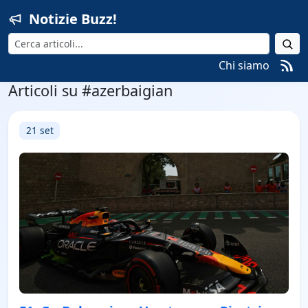
Notizie Buzz!
Cerca
Chi siamo
Articoli su #azerbaigian
21 set