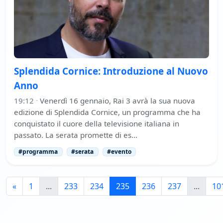
Splendida Cornice: Introduzione al Nuovo
Anno
19:12
·
Venerdì 16 gennaio, Rai 3 avrà la sua nuova
edizione di Splendida Cornice, un programma che ha
conquistato il cuore della televisione italiana in
passato. La serata promette di es…
#programma
#serata
#evento
«
1
...
233
234
235
236
237
...
10