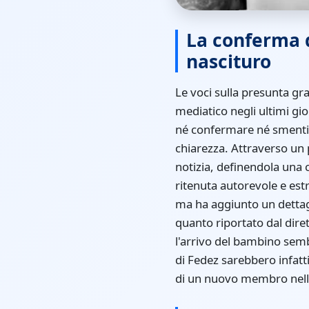
La conferma di
nascituro
Le voci sulla presunta gr
mediatico negli ultimi gi
né confermare né smentire
chiarezza. Attraverso un p
notizia, definendola una 
ritenuta autorevole e est
ma ha aggiunto un dettagl
quanto riportato dal diret
l'arrivo del bambino sembr
di Fedez sarebbero infatti
di un nuovo membro nella