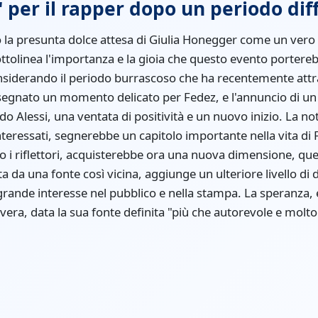
 per il rapper dopo un periodo diff
o la presunta dolce attesa di Giulia Honegger come un vero
ottolinea l'importanza e la gioia che questo evento portereb
nsiderando il periodo burrascoso che ha recentemente attra
egnato un momento delicato per Fedez, e l'annuncio di un f
 Alessi, una ventata di positività e un nuovo inizio. La no
interessati, segnerebbe un capitolo importante nella vita di
to i riflettori, acquisterebbe ora una nuova dimensione, quel
a da una fonte così vicina, aggiunge un ulteriore livello di 
grande interesse nel pubblico e nella stampa. La speranza, 
ia vera, data la sua fonte definita "più che autorevole e molto