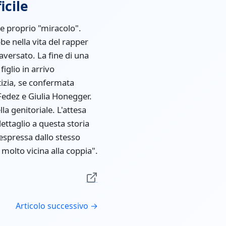
icile
 e proprio "miracolo".
be nella vita del rapper
versato. La fine di una
iglio in arrivo
tizia, se confermata
 Fedez e Giulia Honegger.
la genitoriale. L'attesa
dettaglio a questa storia
espressa dallo stesso
 molto vicina alla coppia".
Articolo successivo →