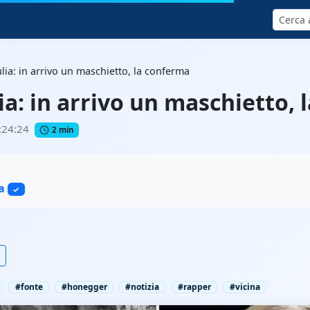
Cerca
lia: in arrivo un maschietto, la conferma
ia: in arrivo un maschietto,
:24:24
2 min
a
✓
#fonte
#honegger
#notizia
#rapper
#vicina