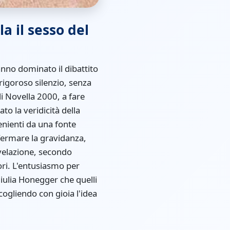
a il sesso del
anno dominato il dibattito
rigoroso silenzio, senza
i Novella 2000, a fare
to la veridicità della
enienti da una fonte
nfermare la gravidanza,
ivelazione, secondo
tori. L'entusiasmo per
Giulia Honegger che quelli
cogliendo con gioia l'idea