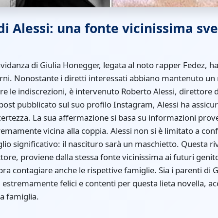
 Alessi: una fonte vicinissima svel
avidanza di Giulia Honegger, legata al noto rapper Fedez, h
orni. Nonostante i diretti interessati abbiano mantenuto un 
 le indiscrezioni, è intervenuto Roberto Alessi, direttore d
ost pubblicato sul suo profilo Instagram, Alessi ha assicura
certezza. La sua affermazione si basa su informazioni prov
remamente vicina alla coppia. Alessi non si è limitato a co
io significativo: il nascituro sarà un maschietto. Questa r
tore, proviene dalla stessa fonte vicinissima ai futuri geni
a contagiare anche le rispettive famiglie. Sia i parenti di 
 estremamente felici e contenti per questa lieta novella, ac
 famiglia.