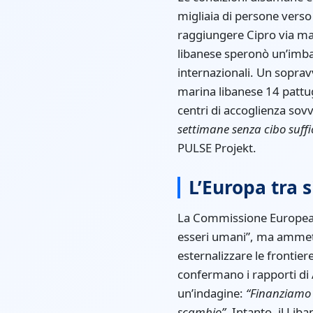
migliaia di persone verso r
raggiungere Cipro via ma
libanese speronò un’imbar
internazionali. Un sopra
marina libanese 14 pattugl
centri di accoglienza sov
settimane senza cibo suffi
PULSE Projekt.
L’Europa tra s
La Commissione Europea di
esseri umani”, ma ammette
esternalizzare le frontier
confermano i rapporti di 
un’indagine:
“Finanziamo u
scambio”
. Intanto, il Lib