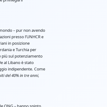
 al mondo – pur non avendo
razioni presso l’UNHCR e
riani in posizione
rdania e Turchia per
re più sul potenziamento
Ue al Libano è stato
raggio indipendente. Come
ti del 40% in tre anni,
o le ONG – hanno spinto