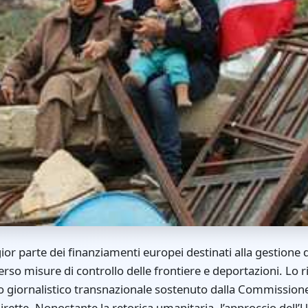
or parte dei finanziamenti europei destinati alla gestione dei
erso misure di controllo delle frontiere e deportazioni. Lo r
o giornalistico transnazionale sostenuto dalla Commission
irette. Nonostante la retorica umanitaria, l’approccio dell’Ue