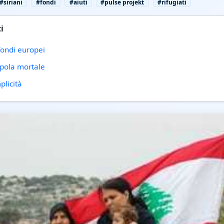
#siriani
#fondi
#aiuti
#pulse projekt
#rifugiati
i
 fondi europei
ppola mortale
plicità