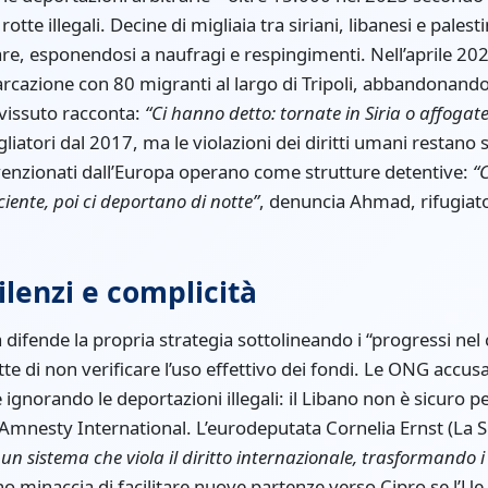
otte illegali. Decine di migliaia tra siriani, libanesi e palest
re, esponendosi a naufragi e respingimenti. Nell’aprile 2
cazione con 80 migranti al largo di Tripoli, abbandonando 
vvissuto racconta:
“Ci hanno detto: tornate in Siria o affogate
iatori dal 2017, ma le violazioni dei diritti umani restano s
venzionati dall’Europa operano come strutture detentive:
“
ciente, poi ci deportano di notte”
, denuncia Ahmad, rifugiato 
ilenzi e complicità
fende la propria strategia sottolineando i “progressi nel co
 di non verificare l’uso effettivo dei fondi. Le ONG accus
e ignorando le deportazioni illegali: il Libano non è sicuro p
Amnesty International. L’eurodeputata Cornelia Ernst (La Si
n sistema che viola il diritto internazionale, trasformando i 
ano minaccia di facilitare nuove partenze verso Cipro se l’Ue