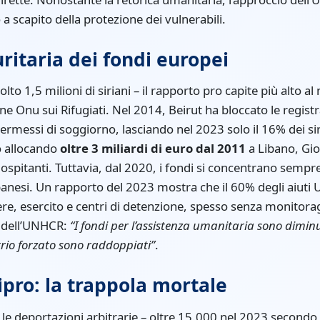
 scapito della protezione dei vulnerabili.
uritaria dei fondi europei
olto 1,5 milioni di siriani – il rapporto pro capite più alto
e Onu sui Rifugiati. Nel 2014, Beirut ha bloccato le regist
i permessi di soggiorno, lasciando nel 2023 solo il 16% dei si
o allocando
oltre 3 miliardi di euro dal 2011
a Libano, Gio
à ospitanti. Tuttavia, dal 2020, i fondi si concentrano semp
ibanesi. Un rapporto del 2023 mostra che il 60% degli aiuti 
iere, esercito e centri di detenzione, spesso senza monito
 dell’UNHCR:
“I fondi per l’assistenza umanitaria sono diminui
trio forzato sono raddoppiati”
.
ipro: la trappola mortale
le deportazioni arbitrarie – oltre 15.000 nel 2023 second