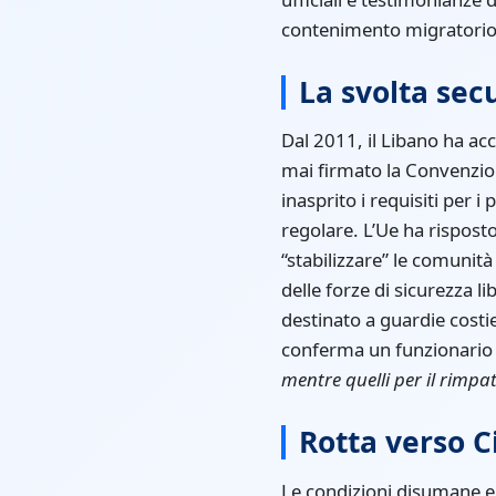
contenimento migratorio a
La svolta sec
Dal 2011, il Libano ha acc
mai firmato la Convenzion
inasprito i requisiti per 
regolare. L’Ue ha rispost
“stabilizzare” le comunit
delle forze di sicurezza l
destinato a guardie cost
conferma un funzionario
mentre quelli per il rimpa
Rotta verso C
Le condizioni disumane e 