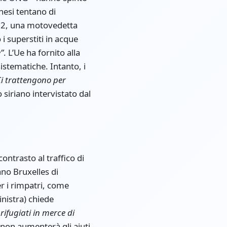
inesi tentano di
022, una motovedetta
i superstiti in acque
”
. L’Ue ha fornito alla
istematiche. Intanto, i
Ci trattengono per
siriano intervistato dal
ntrasto al traffico di
ano Bruxelles di
er i rimpatri, come
nistra) chiede
rifugiati in merce di
 non aumenterà gli aiuti –