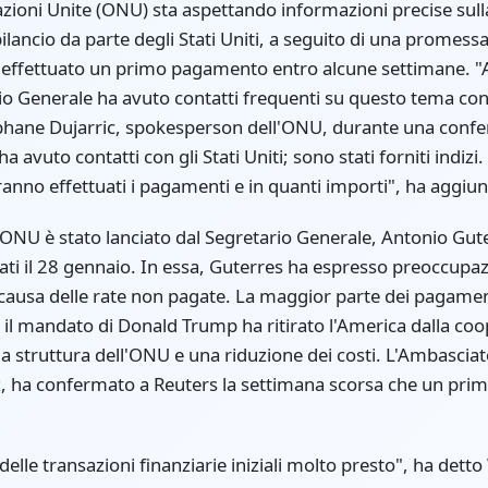
zioni Unite (ONU) sta aspettando informazioni precise sulla
lancio da parte degli Stati Uniti, a seguito di una promessa
effettuato un primo pagamento entro alcune settimane. "
ario Generale ha avuto contatti frequenti su questo tema co
ephane Dujarric, spokesperson dell'ONU, durante una confe
ha avuto contatti con gli Stati Uniti; sono stati forniti indiz
nno effettuati i pagamenti e in quanti importi", ha aggiun
l'ONU è stato lanciato dal Segretario Generale, Antonio Gute
ati il 28 gennaio. In essa, Guterres ha espresso preoccupazi
 causa delle rate non pagate. La maggior parte dei pagamen
l mandato di Donald Trump ha ritirato l'America dalla coo
lla struttura dell'ONU e una riduzione dei costi. L'Ambasciato
, ha confermato a Reuters la settimana scorsa che un pr
lle transazioni finanziarie iniziali molto presto", ha detto