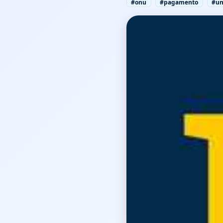
#onu
#pagamento
#un