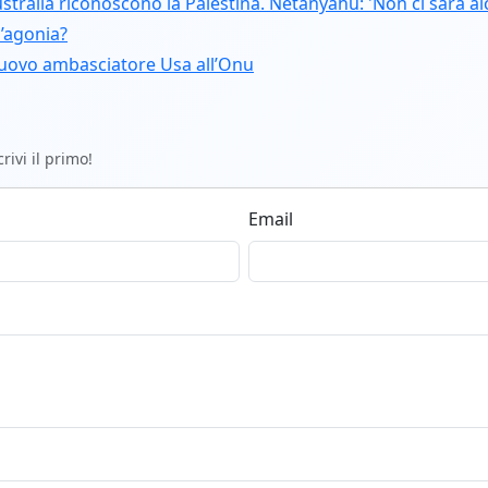
tralia riconoscono la Palestina. Netanyahu: 'Non ci sarà al
n’agonia?
uovo ambasciatore Usa all’Onu
ivi il primo!
Email