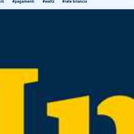
iti
#pagamenti
#waltz
#rate bilancio