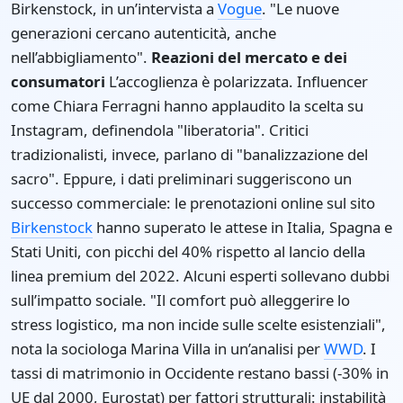
Birkenstock, in un’intervista a
Vogue
. "Le nuove
generazioni cercano autenticità, anche
nell’abbigliamento".
Reazioni del mercato e dei
consumatori
L’accoglienza è polarizzata. Influencer
come Chiara Ferragni hanno applaudito la scelta su
Instagram, definendola "liberatoria". Critici
tradizionalisti, invece, parlano di "banalizzazione del
sacro". Eppure, i dati preliminari suggeriscono un
successo commerciale: le prenotazioni online sul sito
Birkenstock
hanno superato le attese in Italia, Spagna e
Stati Uniti, con picchi del 40% rispetto al lancio della
linea premium del 2022. Alcuni esperti sollevano dubbi
sull’impatto sociale. "Il comfort può alleggerire lo
stress logistico, ma non incide sulle scelte esistenziali",
nota la sociologa Marina Villa in un’analisi per
WWD
. I
tassi di matrimonio in Occidente restano bassi (-30% in
UE dal 2000, Eurostat) per fattori strutturali: instabilità