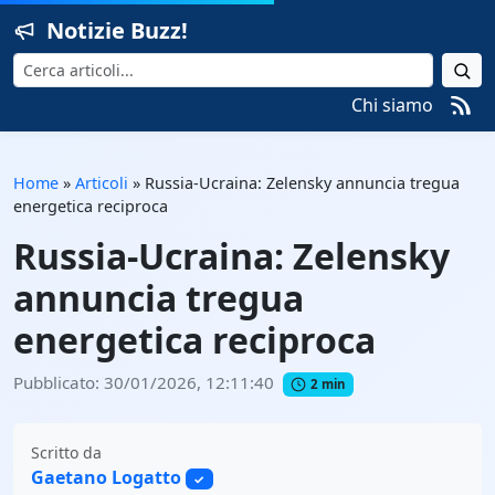
Notizie Buzz!
Cerca
Chi siamo
Home
»
Articoli
»
Russia-Ucraina: Zelensky annuncia tregua
energetica reciproca
Russia-Ucraina: Zelensky
annuncia tregua
energetica reciproca
Pubblicato: 30/01/2026, 12:11:40
2 min
Scritto da
Gaetano Logatto
✓