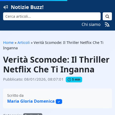
Notizie Buzz!
Cerca
Chi siamo
Home
»
Articoli
»
Verità Scomode: Il Thriller Netflix Che Ti
Inganna
Verità Scomode: Il Thriller
Netflix Che Ti Inganna
Pubblicato: 08/01/2026, 08:07:01
5 min
Scritto da
Maria Gloria Domenica
✓