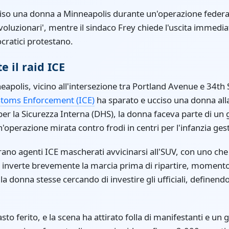
iso una donna a Minneapolis durante un'operazione federale
ivoluzionari', mentre il sindaco Frey chiede l'uscita immedi
cratici protestano.
e il raid ICE
apolis, vicino all'intersezione tra Portland Avenue e 34th 
toms Enforcement (ICE)
ha sparato e ucciso una donna all
er la Sicurezza Interna (DHS), la donna faceva parte di un
n'operazione mirata contro frodi in centri per l'infanzia gest
ano agenti ICE mascherati avvicinarsi all'SUV, con uno che t
o inverte brevemente la marcia prima di ripartire, momento 
 la donna stesse cercando di investire gli ufficiali, definend
to ferito, e la scena ha attirato folla di manifestanti e u