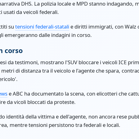
arrativa DHS. La polizia locale e MPD stanno indagando, m
i usati da veicoli federali.
titi su
tensioni federali-statali
e diritti immigrati, con Walz
gli emergeranno dalle indagini in corso.
n corso
presi da testimoni, mostrano l'SUV bloccare i veicoli ICE prim
metri di distanza tra il veicolo e l'agente che spara, contr
ricolo'.
ews
e ABC ha documentato la scena, con elicotteri che catt
e da vicoli bloccati da proteste.
o identità della vittima e dell'agente, non ancora rese pubb
ea, mentre tensioni persistono tra federali e locali.