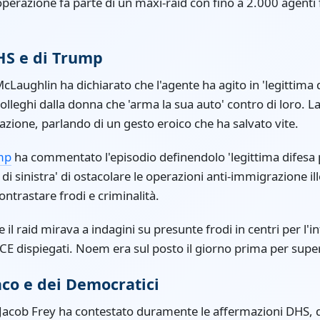
L'operazione fa parte di un maxi-raid con fino a 2.000 agenti 
HS e di Trump
cLaughlin ha dichiarato che l'agente ha agito in 'legittima 
olleghi dalla donna che 'arma la sua auto' contro di loro. L
azione, parlando di un gesto eroico che ha salvato vite.
mp
ha commentato l'episodio definendolo 'legittima difesa 
 di sinistra' di ostacolare le operazioni anti-immigrazione i
contrastare frodi e criminalità.
e il raid mirava a indagini su presunte frodi in centri per l'i
ICE dispiegati. Noem era sul posto il giorno prima per superv
aco e dei Democratici
s Jacob Frey ha contestato duramente le affermazioni DHS, 