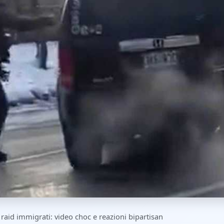
raid immigrati: video choc e reazioni bipartisan