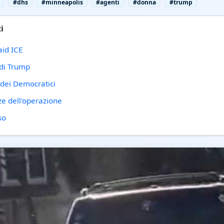
#dhs
#minneapolis
#agenti
#donna
#trump
i
aid ICE
 di Trump
 dei Democratici
e dell'operazione
so