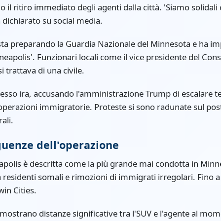
o il ritiro immediato degli agenti dalla città. 'Siamo solidal
 dichiarato su social media.
sta preparando la Guardia Nazionale del Minnesota e ha im
nneapolis'. Funzionari locali come il vice presidente del Co
trattava di una civile.
sso ira, accusando l'amministrazione Trump di escalare tens
 operazioni immigratorie. Proteste si sono radunate sul post
ali.
guenze dell'operazione
apolis è descritta come la più grande mai condotta in Minn
a residenti somali e rimozioni di immigrati irregolari. Fino 
win Cities.
 mostrano distanze significative tra l'SUV e l'agente al mom