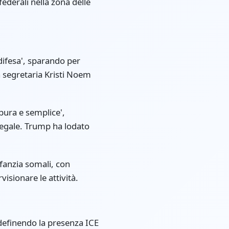
federali nella zona delle
difesa', sparando per
a segretaria Kristi Noem
pura e semplice',
llegale. Trump ha lodato
nfanzia somali, con
isionare le attività.
definendo la presenza ICE