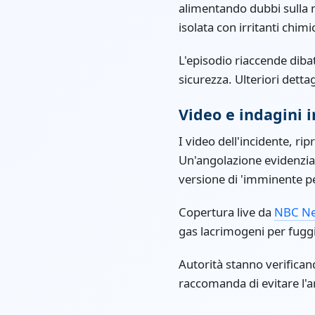
alimentando dubbi sulla n
isolata con irritanti chimic
L'episodio riaccende dibat
sicurezza. Ulteriori detta
Video e indagini i
I video dell'incidente, ri
Un'angolazione evidenzia 
versione di 'imminente pe
Copertura live da
NBC N
gas lacrimogeni per fuggir
Autorità stanno verificand
raccomanda di evitare l'ar