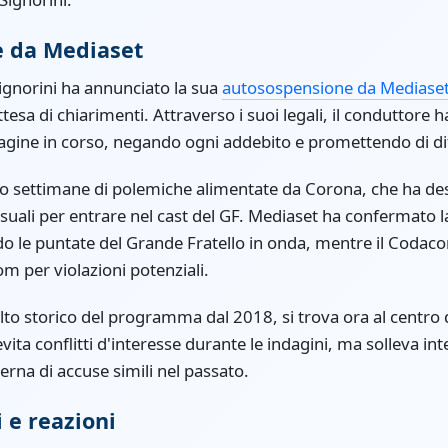
e da Mediaset
ignorini ha annunciato la sua
autosospensione da Mediase
ttesa di chiarimenti. Attraverso i suoi legali, il conduttore
ndagine in corso, negando ogni addebito e promettendo di dif
 settimane di polemiche alimentate da Corona, che ha des
suali per entrare nel cast del GF. Mediaset ha confermato 
le puntate del Grande Fratello in onda, mentre il Codacons
om per violazioni potenziali.
olto storico del programma dal 2018, si trova ora al centro 
ta conflitti d'interesse durante le indagini, ma solleva inte
terna di accuse simili nel passato.
i e reazioni