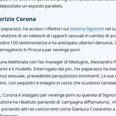
depositato un esposto parallelo.
brizio Corona
 paparazzi, ha acceso i riflettori sul
sistema Signorini
nel su
duttore di un network di rapporti sessuali in cambio di acc
oltre 100 testimonianze e ha anticipato ulteriori denunce, i
rrogatorio in Procura per revenge porn.
 una telefonata con l'ex manager di Medugno, Alessandro 
orini e il modello. Interrogato dai pm, l'ex paparazzo ha ins
enza sessuale, prevedendo perquisizioni imminenti. Le sue 
no, con sequestri e indagini in corso che scuotono l'ambient
, Corona è indagato per revenge porn su querela di Signori
uttore ha ribattuto parlando di 'campagna diffamatoria', m
, portando altri ex concorrenti come Gianluca Costantino a v
Signorini.