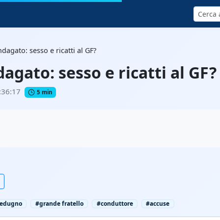
Cerca
ndagato: sesso e ricatti al GF?
dagato: sesso e ricatti al GF?
:36:17
5 min
edugno
#grande fratello
#conduttore
#accuse