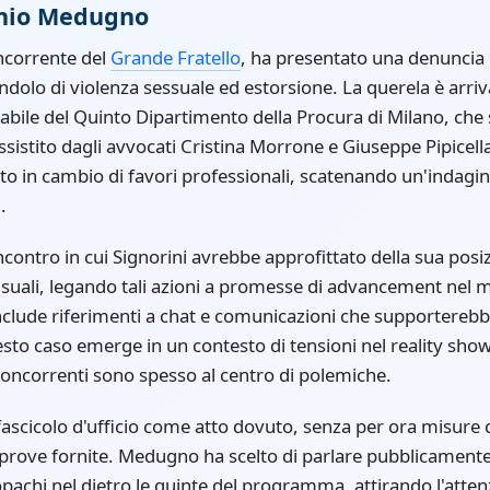
onio Medugno
corrente del
Grande Fratello
, ha presentato una denuncia 
ndolo di violenza sessuale ed estorsione. La querela è arriv
abile del Quinto Dipartimento della Procura di Milano, che s
sistito dagli avvocati Cristina Morrone e Giuseppe Pipicell
o in cambio di favori professionali, scatenando un'indagin
.
incontro in cui Signorini avrebbe approfittato della sua posi
suali, legando tali azioni a promesse di advancement nel 
nclude riferimenti a chat e comunicazioni che supporterebbe
esto caso emerge in un contesto di tensioni nel reality sho
concorrenti sono spesso al centro di polemiche.
ascicolo d'ufficio come atto dovuto, senza per ora misure 
e prove fornite. Medugno ha scelto di parlare pubblicamente
achi nel dietro le quinte del programma, attirando l'atten