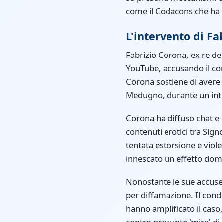
come il Codacons che ha 
L'intervento di Fa
Fabrizio Corona, ex re dei
YouTube, accusando il con
Corona sostiene di avere 
Medugno, durante un inte
Corona ha diffuso chat e
contenuti erotici tra Sign
tentata estorsione e viol
innescato un effetto domi
Nonostante le sue accuse
per diffamazione. Il cond
hanno amplificato il caso
contro presunte 'mire' di 