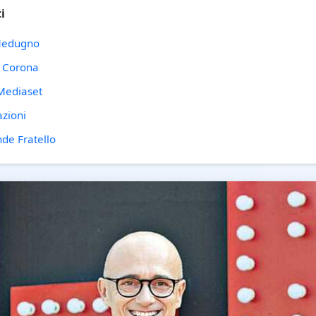
i
 Medugno
o Corona
Mediaset
azioni
nde Fratello