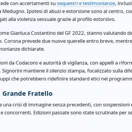
cede con accertamenti su
sequestri e testimonianze
, inclus
 Medugno. Ipotesi di abusi e estorsione sono al centro, con 
ati alla violenza sessuale grazie al profilo estorsivo.
, come Gianluca Costantino del GF 2022, stanno valutando d
 Corona prevede due nuove querelle entro breve, mentre 
imonianze dichiarate.
oni da Codacons e autorità di vigilanza, con appelli a riform
 Signorini mantiene il silenzio stampa, focalizzato sulla dif
uppi che potrebbero ridefinire standard etici nei programm
l Grande Fratello
a una crisi di immagine senza precedenti, con sospensioni 
e concorrenti. Edizioni passate sono state scrutinate per se