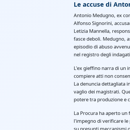
Le accuse di Ant
Antonio Medugno, ex con
Alfonso Signorini, accusa
Letizia Mannella, respons
fasce deboli. Medugno, as
episodio di abuso avvenut
nel registro degli indagati
L'ex gieffino narra di un 
compiere atti non consen
La denuncia dettagliata i
vaglio dei magistrati. Qu
potere tra produzione e 
La Procura ha aperto un f
l'impegno di verificare l
su presunti meccanismi op