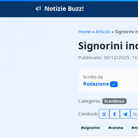
Notizie Buzz!
Home
»
Articoli
»
Signorini i
Signorini in
Pubblicato: 30/12/2025, 16
Scritto da
Redazione
✓
Categoria:
In evidenza
Condividi:
#signorini
#corona
#m