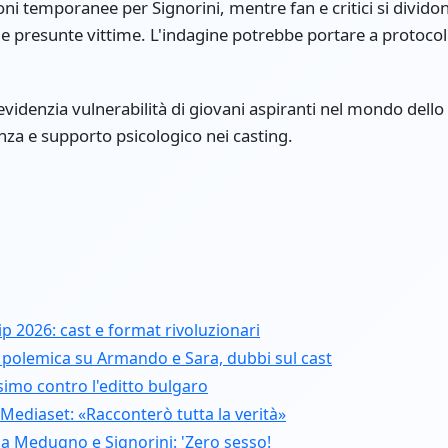
oni temporanee per Signorini, mentre fan e critici si divido
e presunte vittime. L'indagine potrebbe portare a protocoll
so evidenzia vulnerabilità di giovani aspiranti nel mondo del
za e supporto psicologico nei casting.
Vip 2026: cast e format rivoluzionari
 polemica su Armando e Sara, dubbi sul cast
simo contro l'editto bulgaro
Mediaset: «Racconterò tutta la verità»
da Medugno e Signorini: 'Zero sesso!