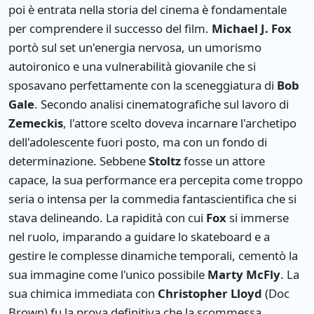
poi è entrata nella storia del cinema è fondamentale
per comprendere il successo del film.
Michael J. Fox
portò sul set un'energia nervosa, un umorismo
autoironico e una vulnerabilità giovanile che si
sposavano perfettamente con la sceneggiatura di
Bob
Gale
. Secondo analisi cinematografiche sul lavoro di
Zemeckis
, l'attore scelto doveva incarnare l'archetipo
dell'adolescente fuori posto, ma con un fondo di
determinazione. Sebbene
Stoltz
fosse un attore
capace, la sua performance era percepita come troppo
seria o intensa per la commedia fantascientifica che si
stava delineando. La rapidità con cui
Fox
si immerse
nel ruolo, imparando a guidare lo skateboard e a
gestire le complesse dinamiche temporali, cementò la
sua immagine come l'unico possibile
Marty McFly
. La
sua chimica immediata con
Christopher Lloyd
(Doc
Brown) fu la prova definitiva che la scommessa,