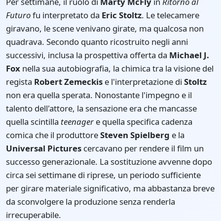
Per settimane, il ruolo di
Marty McFly
in
Ritorno al
Futuro
fu interpretato da
Eric Stoltz
. Le telecamere
giravano, le scene venivano girate, ma qualcosa non
quadrava. Secondo quanto ricostruito negli anni
successivi, inclusa la prospettiva offerta da
Michael J.
Fox
nella sua autobiografia, la chimica tra la visione del
regista
Robert Zemeckis
e l'interpretazione di
Stoltz
non era quella sperata. Nonostante l'impegno e il
talento dell'attore, la sensazione era che mancasse
quella scintilla
teenager
e quella specifica cadenza
comica che il produttore
Steven Spielberg
e la
Universal Pictures
cercavano per rendere il film un
successo generazionale. La sostituzione avvenne dopo
circa sei settimane di riprese, un periodo sufficiente
per girare materiale significativo, ma abbastanza breve
da sconvolgere la produzione senza renderla
irrecuperabile.