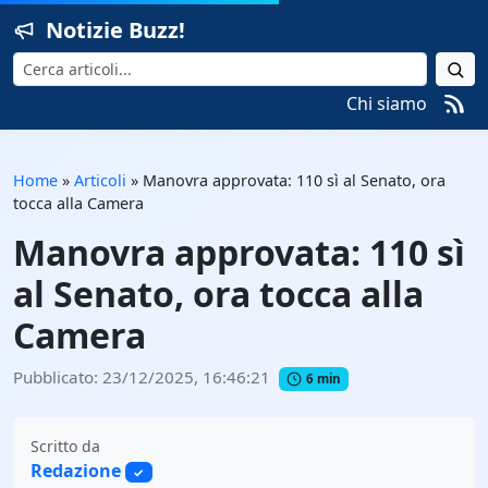
Notizie Buzz!
Cerca
Chi siamo
Home
»
Articoli
»
Manovra approvata: 110 sì al Senato, ora
tocca alla Camera
Manovra approvata: 110 sì
al Senato, ora tocca alla
Camera
Pubblicato: 23/12/2025, 16:46:21
6 min
Scritto da
Redazione
✓