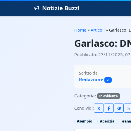
Notizie Buzz!
Home
»
Articoli
»
Garlasco: 
Garlasco: DN
Pubblicato: 27/11/2025, 07
Scritto da
Redazione
✓
Categoria:
In evidenza
Condividi:
#sempio
#perizia
#anal