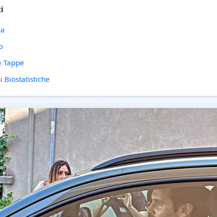
i
ca
o
e Tappe
i Biostatistiche