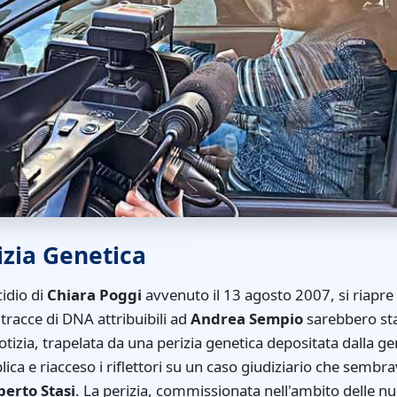
izia Genetica
cidio di
Chiara Poggi
avvenuto il 13 agosto 2007, si riapr
tracce di DNA attribuibili ad
Andrea Sempio
sarebbero sta
otizia, trapelata da una perizia genetica depositata dalla g
ica e riacceso i riflettori su un caso giudiziario che sembr
berto Stasi
. La perizia, commissionata nell'ambito delle nu