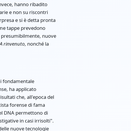
invece, hanno ribadito
arie e non su riscontri
rpresa e si è detta pronta
ssime tappe prevedono
e e, presumibilmente, nuove
NA rinvenuto
, nonché la
è di fondamentale
nse, ha applicato
sultati che, all'epoca del
tista forense di fama
 del DNA permettono di
gative in casi irrisolti".
delle nuove tecnologie