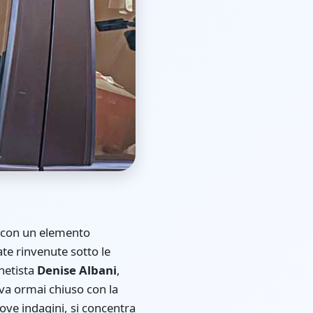
e con un elemento
te rinvenute sotto le
enetista
Denise Albani
,
ava ormai chiuso con la
ove indagini, si concentra