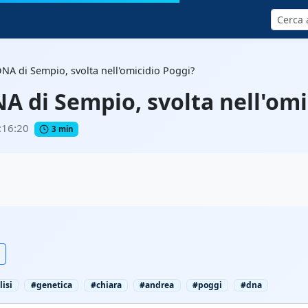
Cerca
DNA di Sempio, svolta nell'omicidio Poggi?
A di Sempio, svolta nell'omi
:16:20
3 min
isi
#genetica
#chiara
#andrea
#poggi
#dna