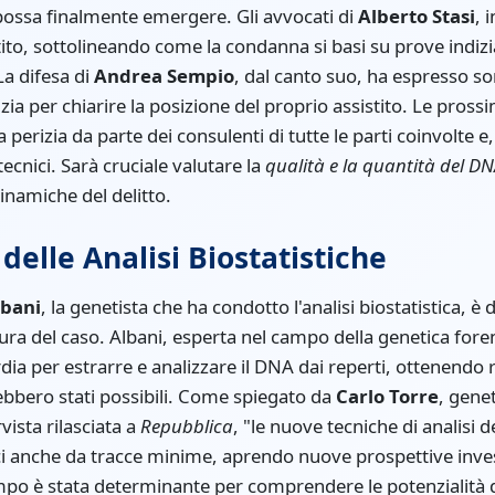
 possa finalmente emergere. Gli avvocati di
Alberto Stasi
, 
tito, sottolineando come la condanna si basi su prove indizi
 La difesa di
Andrea Sempio
, dal canto suo, ha espresso so
izia per chiarire la posizione del proprio assistito. Le pro
la perizia da parte dei consulenti di tutte le parti coinvolt
ecnici. Sarà cruciale valutare la
qualità e la quantità del D
inamiche del delitto.
delle Analisi Biostatistiche
lbani
, la genetista che ha condotto l'analisi biostatistica, 
ura del caso. Albani, esperta nel campo della genetica fore
a per estrarre e analizzare il DNA dai reperti, ottenendo ri
bbero stati possibili. Come spiegato da
Carlo Torre
, gene
vista rilasciata a
Repubblica
, "le nuove tecniche di analisi
ici anche da tracce minime, aprendo nuove prospettive investi
mpo è stata determinante per comprendere le potenzialità 