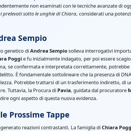
recedentemente non esaminati con le tecniche avanzate di og
i prelevati sotto le unghie di Chiara
, considerati una potenz
ndrea Sempio
ilo genetico di
Andrea Sempio
solleva interrogativi importa
ara Poggi
e fu inizialmente indagato, per poi essere scagi
tima, se confermata e interpretata correttamente, potrebbe 
l delitto. È fondamentale sottolineare che la presenza di DN
zza. Potrebbe trattarsi di un trasferimento indiretto, di u
ire. Tuttavia, la Procura di
Pavia
, guidata dal procuratore
M
dire ogni aspetto di questa nuova evidenza.
 le Prossime Tappe
a generato reazioni contrastanti. La famiglia di
Chiara Pogg