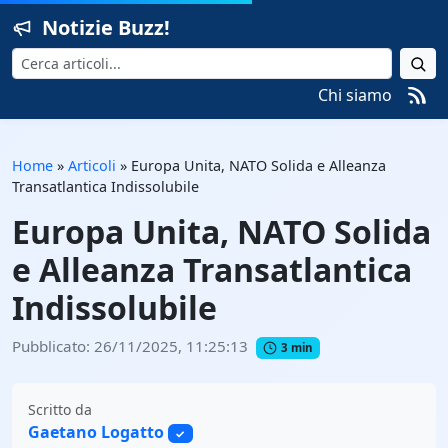
Notizie Buzz!
Cerca
Chi siamo
Home
»
Articoli
»
Europa Unita, NATO Solida e Alleanza
Transatlantica Indissolubile
Europa Unita, NATO Solida
e Alleanza Transatlantica
Indissolubile
Pubblicato: 26/11/2025, 11:25:13
3 min
Scritto da
Gaetano Logatto
✓