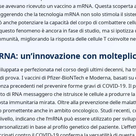
 se avevano ricevuto un vaccino a mRNA. Questa scoperta 
ggerendo che la tecnologia mRNA non solo stimola il siste
anche potenziare la capacità del corpo di combattere cellul
uesto fenomeno è ancora in fase di studio, ma si ipotizza c
unità, migliorando la risposta delle cellule T coinvolte nell
NA: un’innovazione con molteplici
luppata e perfezionata nel corso degli ultimi decenni, ha t
i prova. I vaccini di Pfizer-BioNTech e Moderna, basati su
enza precedenti nel prevenire forme gravi di COVID-19. Il p
to di RNA messaggero che istruisce le cellule a produrre la 
sta immunitaria mirata. Oltre alla prevenzione delle malatt
do promettente anche in ambito oncologico. Studi recenti, c
o livello, indicano che l’mRNA può essere utilizzato per svilu
ersonalizzati in base al profilo genetico del paziente. L’effe
ccinati contro il COVID-19 conferma la versatilità di questa