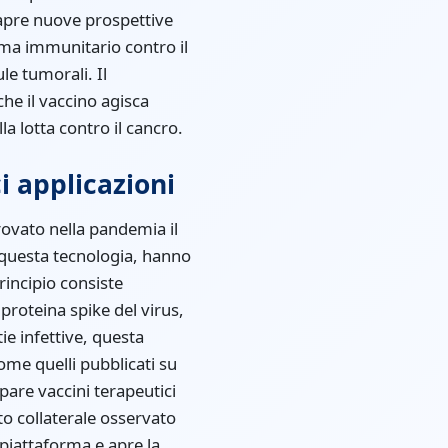
apre nuove prospettive
ma immunitario contro il
e tumorali. Il
he il vaccino agisca
a lotta contro il cancro.
 applicazioni
rovato nella pandemia il
 questa tecnologia, hanno
rincipio consiste
proteina spike del virus,
ie infettive, questa
ome quelli pubblicati su
ppare vaccini terapeutici
tto collaterale osservato
 piattaforma e apre la