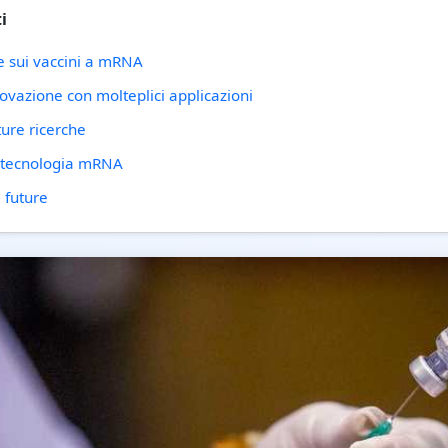
i
e sui vaccini a mRNA
vazione con molteplici applicazioni
ture ricerche
la tecnologia mRNA
 future