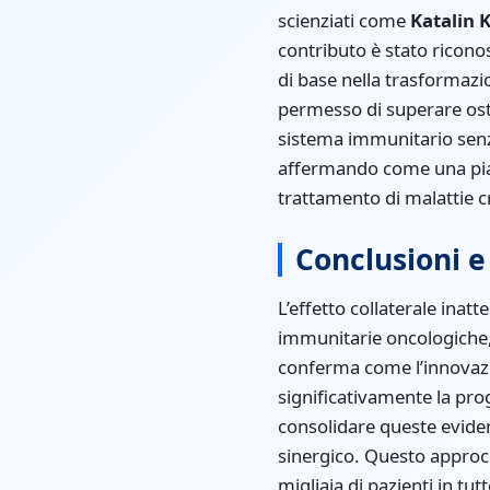
scienziati come
Katalin 
contributo è stato ricono
di base nella trasformazio
permesso di superare osta
sistema immunitario senza
affermando come una piat
trattamento di malattie c
Conclusioni e
L’effetto collaterale ina
immunitarie oncologiche,
conferma come l’innovazi
significativamente la prog
consolidare queste eviden
sinergico. Questo approc
migliaia di pazienti in tut