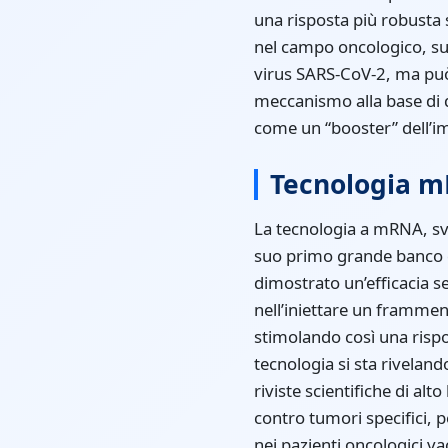
una risposta più robusta
nel campo oncologico, su
virus SARS-CoV-2, ma può 
meccanismo alla base di q
come un “booster” dell’imm
Tecnologia mR
La tecnologia a mRNA, svi
suo primo grande banco d
dimostrato un’efficacia s
nell’iniettare un frammen
stimolando così una rispo
tecnologia si sta rivelan
riviste scientifiche di alt
contro tumori specifici, p
nei pazienti oncologici va