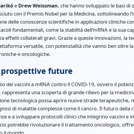
Karikó
e
Drew Weissman
, che hanno sviluppato le basi di q
sciuto con il Premio Nobel per la Medicina, sottolineando l’
ne delle conoscenze scientifiche in applicazioni cliniche con
coli fondamentali, come la stabilità dell’mRNA e la sua capa
 effetti collaterali gravi. Grazie a queste innovazioni, la 
taforma versatile, con potenzialità che vanno ben oltre la
roniche e oncologiche.
 prospettive future
tteso dei vaccini a mRNA contro il COVID-19, ovvero il poten
 rappresenta una scoperta di grande rilievo per la medici
one tecnologica possa aprire nuove strade terapeutiche, 
nosi di malattie complesse come il cancro. Il futuro della r
ze e a sviluppare protocolli clinici che integrino vaccini 
cio potrebbe rivoluzionare il trattamento oncologico, off
to il mondo.