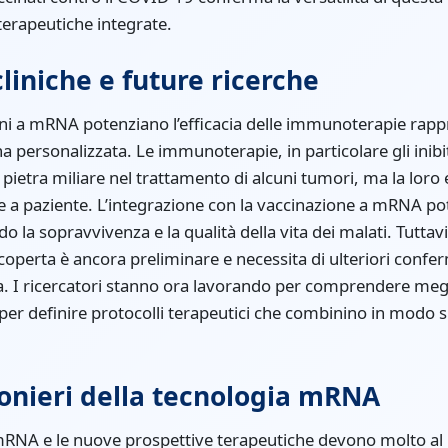
terapeutiche integrate.
cliniche e future ricerche
ini a mRNA potenziano l’efficacia delle immunoterapie rap
na personalizzata. Le immunoterapie, in particolare gli inibi
pietra miliare nel trattamento di alcuni tumori, ma la loro 
 a paziente. L’integrazione con la vaccinazione a mRNA po
ndo la sopravvivenza e la qualità della vita dei malati. Tutt
operta è ancora preliminare e necessita di ulteriori conferm
ala. I ricercatori stanno ora lavorando per comprendere me
per definire protocolli terapeutici che combinino in modo si
pionieri della tecnologia mRNA
 mRNA e le nuove prospettive terapeutiche devono molto al l