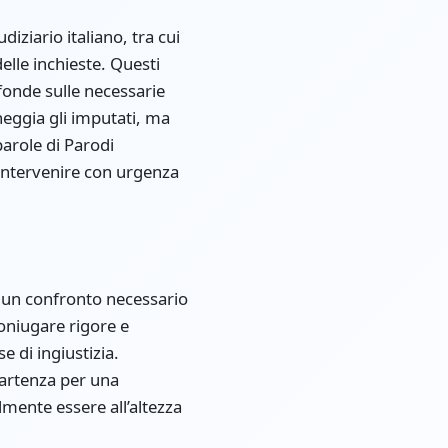
diziario italiano, tra cui
elle inchieste. Questi
fonde sulle necessarie
neggia gli imputati, ma
parole di Parodi
 intervenire con urgenza
a un confronto necessario
coniugare rigore e
e di ingiustizia.
partenza per una
almente essere all’altezza