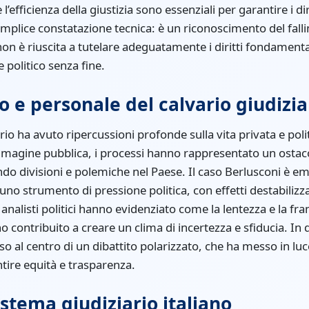
l’efficienza della giustizia sono essenziali per garantire i diri
mplice constatazione tecnica: è un riconoscimento del fall
 non è riuscita a tutelare adeguatamente i diritti fondamen
 politico senza fine.
co e personale del calvario giudizia
rio ha avuto ripercussioni profonde sulla vita privata e polit
agine pubblica, i processi hanno rappresentato un ostaco
tando divisioni e polemiche nel Paese. Il caso Berlusconi è 
uno strumento di pressione politica, con effetti destabilizz
 e analisti politici hanno evidenziato come la lentezza e la
no contribuito a creare un clima di incertezza e sfiducia. In 
so al centro di un dibattito polarizzato, che ha messo in luc
tire equità e trasparenza.
istema giudiziario italiano