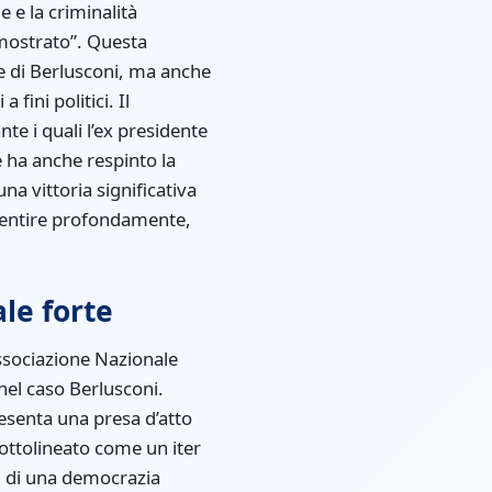
 e la criminalità
imostrato”. Questa
le di Berlusconi, ma anche
fini politici. Il
e i quali l’ex presidente
e ha anche respinto la
na vittoria significativa
o sentire profondamente,
le forte
Associazione Nazionale
 nel caso Berlusconi.
esenta una presa d’atto
 sottolineato come un iter
li di una democrazia