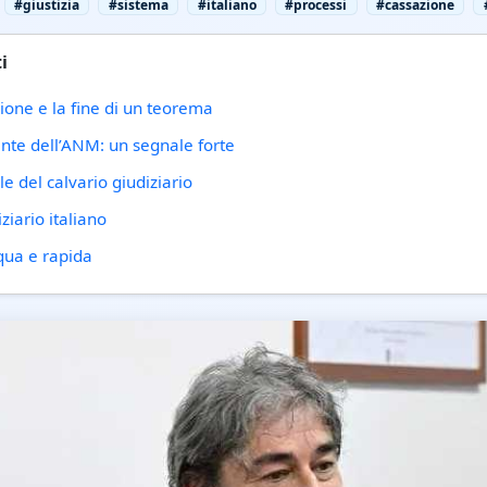
#giustizia
#sistema
#italiano
#processi
#cassazione
i
ione e la fine di un teorema
nte dell’ANM: un segnale forte
le del calvario giudiziario
ziario italiano
equa e rapida