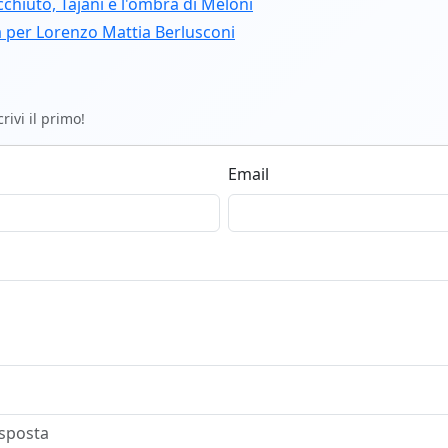
cchiuto, Tajani e l'ombra di Meloni
a per Lorenzo Mattia Berlusconi
ivi il primo!
Email