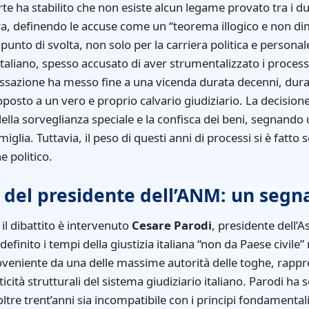
 ha stabilito che non esiste alcun legame provato tra i due
ra, definendo le accuse come un “teorema illogico e non d
unto di svolta, non solo per la carriera politica e persona
italiano, spesso accusato di aver strumentalizzato i processi a 
sazione ha messo fine a una vicenda durata decenni, durant
oposto a un vero e proprio calvario giudiziario. La decision
della sorveglianza speciale e la confisca dei beni, segnando u
miglia. Tuttavia, il peso di questi anni di processi si è fatt
e politico.
del presidente dell’ANM: un segna
il dibattito è intervenuto
Cesare Parodi
, presidente dell’
efinito i tempi della giustizia italiana “non da Paese civile”
oveniente da una delle massime autorità delle toghe, rappr
ticità strutturali del sistema giudiziario italiano. Parodi ha
oltre trent’anni sia incompatibile con i principi fondamenta