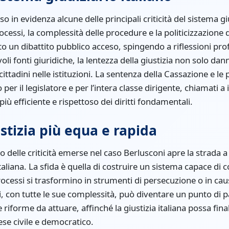
 in evidenza alcune delle principali criticità del sistema giu
ocessi, la complessità delle procedure e la politicizzazione d
 un dibattito pubblico acceso, spingendo a riflessioni pro
i fonti giuridiche, la lentezza della giustizia non solo dan
cittadini nelle istituzioni. La sentenza della Cassazione e le 
er il legislatore e per l’intera classe dirigente, chiamati a
iù efficiente e rispettoso dei diritti fondamentali.
stizia più equa e rapida
o delle criticità emerse nel caso Berlusconi apre la strada 
 italiana. La sfida è quella di costruire un sistema capace di 
rocessi si trasformino in strumenti di persecuzione o in caus
i, con tutte le sue complessità, può diventare un punto di 
e riforme da attuare, affinché la giustizia italiana possa fin
ese civile e democratico.