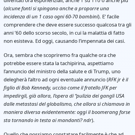
diventati ora esponenziali, anche 1 su 110 o anche più
(
alcune fonti si spingono anche a proporre una
incidenza di un 1 caso ogni 60-70 bambini
). E’ facile
comprendere che deve essere successo qualcosa tra gli
anni ’60 dello scorso secolo, in cui la malattia di fatto
non esisteva. Ed oggi, causando l’impennata dei casi.
Ora, sembra che scopriremo fra qualche ora che
potrebbe essere stata la tachipirina, aspettiamo
l’annuncio del ministro della salute e di Trump, uno
delegherà l’altro ad ogni eventuale annuncio (
RFK jr è il
figlio di Bob Kennedy, ucciso come il fratello JFK per
impedirgli, già allora, l’opera di “pulizia dei gangli USA
dalle metastasi del globalismo, che allora si chiamava in
maniera diversa evidentemente: oggi il boomerang forse
sta tornando in testa ai mandanti? ndr
).
Quello che possiamo constatare facilmente è che ad