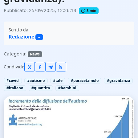
Pubblicato: 25/09/2025, 12:26:13
8 min
Scritto da
Redazione
✓
Categoria:
News
Condividi:
#covid
#autismo
#tale
#paracetamolo
#gravidanza
#italiano
#quantita
#bambini