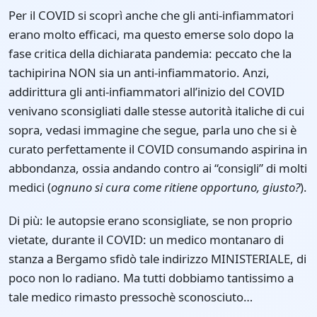
Per il COVID si scoprì anche che gli anti-infiammatori
erano molto efficaci, ma questo emerse solo dopo la
fase critica della dichiarata pandemia: peccato che la
tachipirina NON sia un anti-infiammatorio. Anzi,
addirittura gli anti-infiammatori all’inizio del COVID
venivano sconsigliati dalle stesse autorità italiche di cui
sopra, vedasi immagine che segue, parla uno che si è
curato perfettamente il COVID consumando aspirina in
abbondanza, ossia andando contro ai “consigli” di molti
medici (
ognuno si cura come ritiene opportuno, giusto?
).
Di più: le autopsie erano sconsigliate, se non proprio
vietate, durante il COVID: un medico montanaro di
stanza a Bergamo sfidò tale indirizzo MINISTERIALE, di
poco non lo radiano. Ma tutti dobbiamo tantissimo a
tale medico rimasto pressochè sconosciuto…