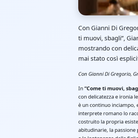
Con Gianni Di Gregor
ti muovi, sbagli”, Gi
mostrando con delicate
mai stato così esplicit
Con Gianni Di Gregorio, G
In
“Come ti muovi, sbag
con delicatezza e ironia le
è un continuo inciampo, e 
interprete romano lo racc
costruito la propria esis
abitudinarie, la passione 