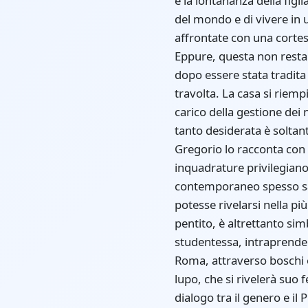
e la lontananza della figli
del mondo e di vivere in 
affrontate con una cortes
Eppure, questa non resta
dopo essere stata tradit
travolta. La casa si riempi
carico della gestione dei n
tanto desiderata è soltan
Gregorio lo racconta con 
inquadrature privilegiano
contemporaneo spesso sac
potesse rivelarsi nella pi
pentito, è altrettanto sim
studentessa, intraprende
Roma, attraverso boschi e
lupo, che si rivelerà suo
dialogo tra il genero e il