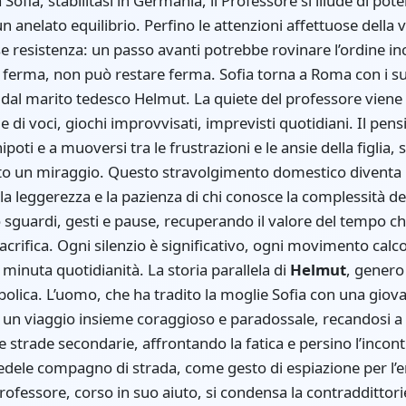
a Sofia, stabilitasi in Germania, il Professore si illude di po
un anelato equilibrio. Perfino le attenzioni affettuose dell
e resistenza: un passo avanti potrebbe rovinare l’ordine inc
 ferma, non può restare ferma. Sofia torna a Roma con i su
a dal marito tedesco Helmut. La quiete del professore vie
e di voci, giochi improvvisati, imprevisti quotidiani. Il pens
ipoti e a muoversi tra le frustrazioni e le ansie della figlia,
to un miraggio. Questo stravolgimento domestico diventa il 
la leggerezza e la pazienza di chi conosce la complessità 
 sguardi, gesti e pause, recuperando il valore del tempo ch
rifica. Ogni silenzio è significativo, ogni movimento calc
ù minuta quotidianità. La storia parallela di
Helmut
, genero
bolica. L’uomo, che ha tradito la moglie Sofia con una giovan
 un viaggio insieme coraggioso e paradossale, recandosi a 
 strade secondarie, affrontando la fatica e persino l’incon
 fedele compagno di strada, come gesto di espiazione per l
 Professore, corso in suo aiuto, si condensa la contraddittor