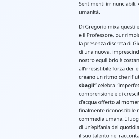
Sentimenti irrinunciabili
umanità.
Di Gregorio mixa questi ev
e il Professore, pur rimpi
la presenza discreta di Gi
di una nuova, imprescindib
nostro equilibrio è costant
all’irresistibile forza dei
creano un ritmo che rifiut
sbagli”
celebra l’imperfez
comprensione e di crescita
d’acqua offerto al moment
finalmente riconoscibile
commedia umana. I luoghi f
di un’epifania del quoti
il suo talento nel racconta