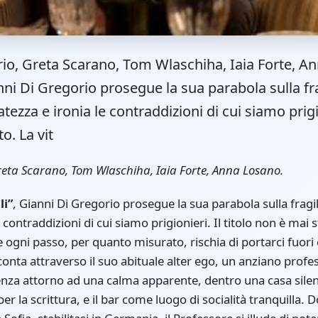
io, Greta Scarano, Tom Wlaschiha, Iaia Forte, 
anni Di Gregorio prosegue la sua parabola sulla fr
zza e ironia le contraddizioni di cui siamo prigio
o. La vit
reta Scarano, Tom Wlaschiha, Iaia Forte, Anna Losano.
li”
, Gianni Di Gregorio prosegue la sua parabola sulla fra
 contraddizioni di cui siamo prigionieri. Il titolo non è mai st
ogni passo, per quanto misurato, rischia di portarci fuori eq
onta attraverso il suo abituale alter ego, un anziano profe
tenza attorno ad una calma apparente, dentro una casa sile
per la scrittura, e il bar come luogo di socialità tranquilla.