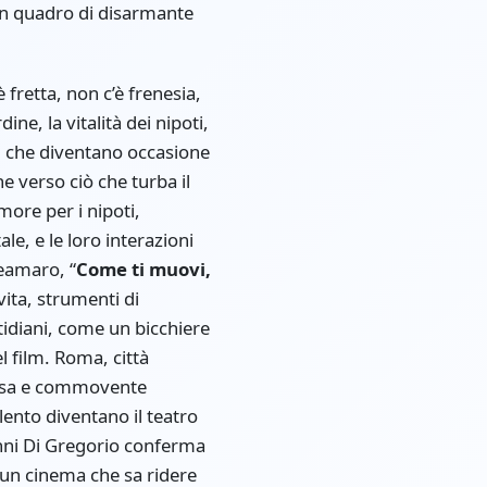
 un quadro di disarmante
 fretta, non c’è frenesia,
ne, la vitalità dei nipoti,
t, che diventano occasione
ne verso ciò che turba il
amore per i nipoti,
le, e le loro interazioni
ceamaro, “
Come ti muovi,
vita, strumenti di
otidiani, come un bicchiere
l film. Roma, città
nsosa e commovente
lento diventano il teatro
anni Di Gregorio conferma
un cinema che sa ridere