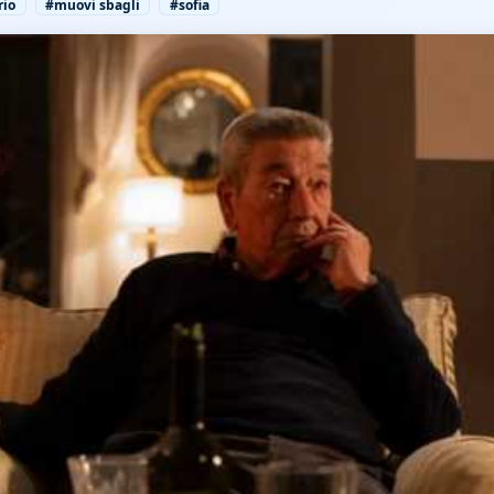
rio
#muovi sbagli
#sofia