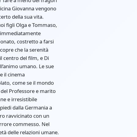
ter fare a meno dei fragori
a vicina Giovanna vengono
erto della sua vita.
oi figli Olga e Tommaso,
ne immediatamente
ionato, costretto a farsi
 scopre che la serenità
centro del film, e Di
dell’animo umano. Le sue
e il cinema
olato, come se il mondo
 del Professore e marito
e e irresistibile
piedi dalla Germania a
tro ravvicinato con un
’errore commesso. Nel
ietà delle relazioni umane.