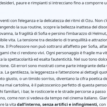
, desideri, paure e rimpianti si intrecciano fino a comporre
enti con l’eleganza e la delicatezza dei ritmi di Ozu. Non c’è
angendo la sua routine, scopre la bellezza inattesa del disordi
ovanna, la fragilità di Sofia e persino l’imbarazzo di Helmu
ile vita. La tensione tra desiderio di tranquillità e attrazio
e. Il Professore non può sottrarsi all’affetto per Sofia, all’
 legami che ci rendono vivi. Ogni personaggio è fragile ma vita
a la spettacolarità ed esalta l’autenticità. Nel suo tono dol
ione. Gli errori sono mostrati come parte integrante della 
. La gentilezza, la leggerezza e l’attenzione ai dettagli qu
o giusto, o un timido sorriso, diventano la cifra poetica de
 ma mai cartolina, è il palcoscenico perfetto di questa pe
amiliari, i bar, le rosticcerie e le strade percorse a passo 
diano, come non si vedeva da tempo nel cinema italiano. Gi
re la vita
dall’interno, senza artifici e infingimenti
,
con 