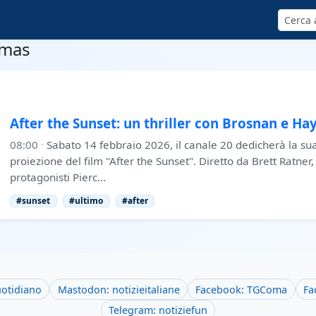
Cerca
amas
After the Sunset: un thriller con Brosnan e Ha
08:00
·
Sabato 14 febbraio 2026, il canale 20 dedicherà la su
proiezione del film "After the Sunset". Diretto da Brett Ratne
protagonisti Pierc…
#sunset
#ultimo
#after
uotidiano
Mastodon: notizieitaliane
Facebook: TGComa
Fa
Telegram: notiziefun