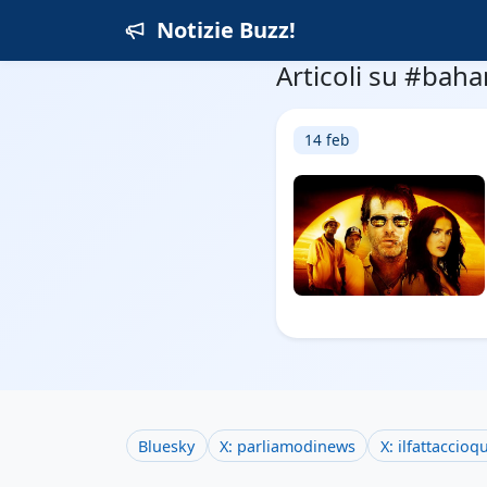
Notizie Buzz!
Articoli su #bah
14 feb
Bluesky
X: parliamodinews
X: ilfattaccioq