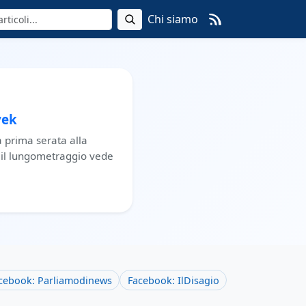
Chi siamo
yek
a prima serata alla
r, il lungometraggio vede
cebook: Parliamodinews
Facebook: IlDisagio