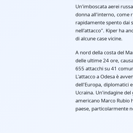
Un'imboscata aerei russa
donna all'interno, come ri
rapidamente spento dai s
nell'attacco". Kiper ha an
di alcune case vicine.
A nord della costa del M
delle ultime 24 ore, caus
655 attacchi su 41 comuni
L'attacco a Odesa è avven
dell'Europa, diplomatici e
Ucraina. Un'indagine del g
americano Marco Rubio han
paese, particolarmente ne