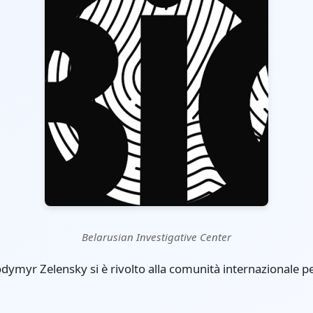
Belarusian Investigative Center
odymyr Zelensky si è rivolto alla comunità internazionale p