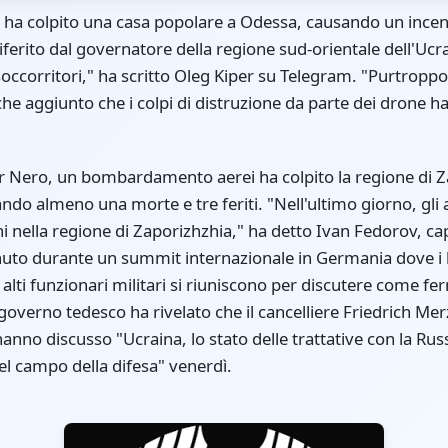
 ha colpito una casa popolare a Odessa, causando un incen
ferito dal governatore della regione sud-orientale dell'Ucra
occorritori," ha scritto Oleg Kiper su Telegram. "Purtropp
che aggiunto che i colpi di distruzione da parte dei drone ha
ar Nero, un bombardamento aerei ha colpito la regione di Z
ando almeno una morte e tre feriti. "Nell'ultimo giorno, gli
 nella regione di Zaporizhzhia," ha detto Ivan Fedorov, cap
uto durante un summit internazionale in Germania dove i le
 alti funzionari militari si riuniscono per discutere come fe
overno tedesco ha rivelato che il cancelliere Friedrich Merz 
no discusso "Ucraina, lo stato delle trattative con la Russ
l campo della difesa" venerdì.