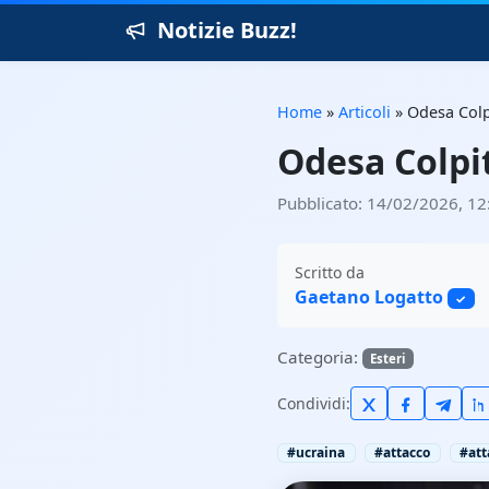
Notizie Buzz!
Home
»
Articoli
»
Odesa Col
Odesa Colpi
Pubblicato: 14/02/2026, 12
Scritto da
Gaetano Logatto
✓
Categoria:
Esteri
Condividi:
#ucraina
#attacco
#att