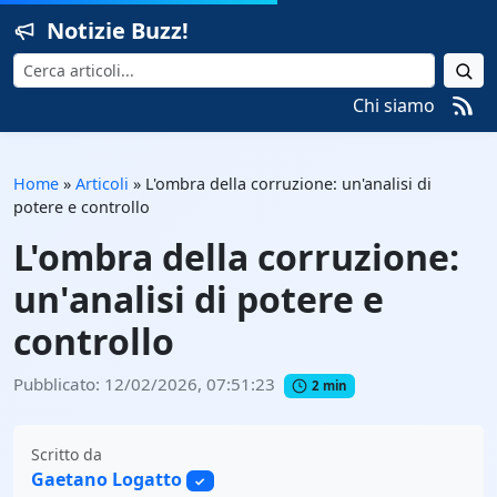
Notizie Buzz!
Cerca
Chi siamo
Home
»
Articoli
»
L'ombra della corruzione: un'analisi di
potere e controllo
L'ombra della corruzione:
un'analisi di potere e
controllo
Pubblicato: 12/02/2026, 07:51:23
2 min
Scritto da
Gaetano Logatto
✓