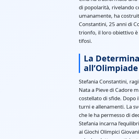
di popolarità, rivelando 
umanamente, ha costruito i
Constantini, 25 anni di C
trionfo, il loro obiettivo 
tifosi.
La Determinaz
all’Olimpiade
Stefania Constantini, rag
Nata a Pieve di Cadore ma
costellato di sfide. Dopo
turni e allenamenti. La sv
che le ha permesso di ded
Stefania incarna l’equilib
ai Giochi Olimpici Giovan