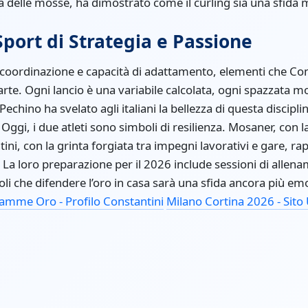
ta delle mosse, ha dimostrato come il curling sia una sfida m
Sport di Strategia e Passione
ca, coordinazione e capacità di adattamento, elementi che C
te. Ogni lancio è una variabile calcolata, ogni spazzata mod
 Pechino ha svelato agli italiani la bellezza di questa discip
Oggi, i due atleti sono simboli di resilienza. Mosaner, con 
tini, con la grinta forgiata tra impegni lavorativi e gare, 
 La loro preparazione per il 2026 include sessioni di allena
li che difendere l’oro in casa sarà una sfida ancora più e
iamme Oro - Profilo Constantini
Milano Cortina 2026 - Sito 