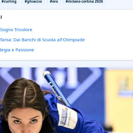
#curling
#ghiaccio
#oro
#milano cortina 2026
i
 Sogno Tricolore
fania: Dai Banchi di Scuola all’Olimpiade
ategia e Passione