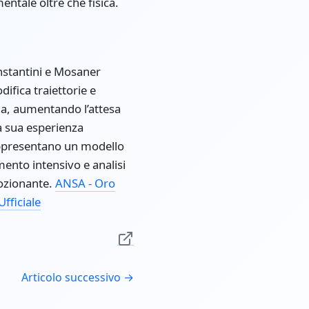
entale oltre che fisica.
onstantini e Mosaner
ifica traiettorie e
lina, aumentando l’attesa
la sua esperienza
rappresentano un modello
mento intensivo e analisi
mozionante.
ANSA - Oro
Ufficiale
Articolo successivo →