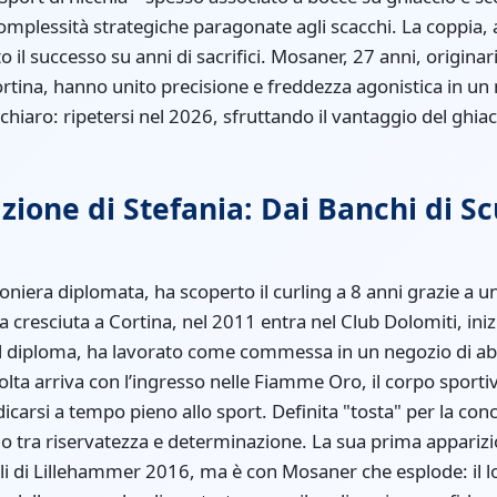
complessità strategiche paragonate agli scacchi. La coppia, 
l successo su anni di sacrifici. Mosaner, 27 anni, originari
ortina, hanno unito precisione e freddezza agonistica in un 
è chiaro: ripetersi nel 2026, sfruttando il vantaggio del ghia
ione di Stefania: Dai Banchi di Sc
ioniera diplomata, ha scoperto il curling a 8 anni grazie a
 cresciuta a Cortina, nel 2011 entra nel Club Dolomiti, iniz
 il diploma, ha lavorato come commessa in un negozio di a
olta arriva con l’ingresso nelle Fiamme Oro, il corpo sportivo
icarsi a tempo pieno allo sport. Definita "tosta" per la con
rio tra riservatezza e determinazione. La sua prima apparizi
ili di Lillehammer 2016, ma è con Mosaner che esplode: il l