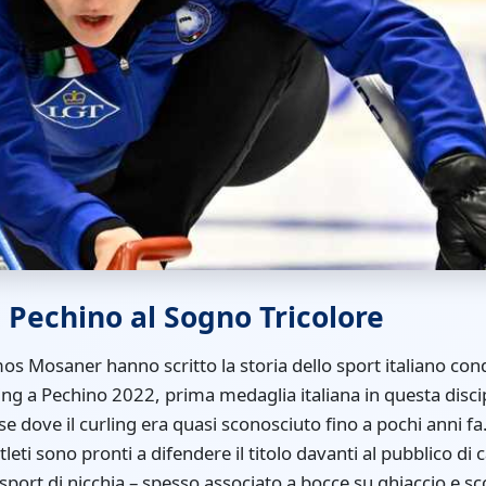
i Pechino al Sogno Tricolore
os Mosaner hanno scritto la storia dello sport italiano con
ing a Pechino 2022, prima medaglia italiana in questa discip
se dove il curling era quasi sconosciuto fino a pochi anni f
tleti sono pronti a difendere il titolo davanti al pubblico di c
port di nicchia – spesso associato a bocce su ghiaccio e s