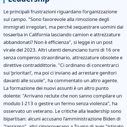
Le principali frustrazioni riguardano l’organizzazione
sul campo. "Sono favorevole alla rimozione degli
immigrati irregolari, ma perché sequestrare uomini dai
tosaerba in California lasciando camion e attrezzature
abbandonati? Non è efficienza", si legge in un post
virale del 2023. Altri utenti denunciano turni di 16 ore
senza compenso straordinario, attrezzature obsolete e
direttive contraddittorie. "Ci ordinano di concentrarci
sui ‘prioritari’, ma poi ci inviano ad arrestare genitori
davanti alle scuole", ha commentato un altro agente.
La formazione dei nuovi assunti è un altro punto
dolente: "Arrivano reclute che non sanno compilare un
modulo I-213 o gestire un fermo senza violenza", ha
osservato un veterano. Le critiche alla leadership sono
bipartisan: alcuni accusano l’amministrazione Biden di
"lassismo", altri rimproverano a Trump di aver "istigato