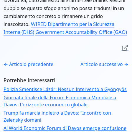
lavorativa, dato allineato alle lamentele online. Resta il
dubbio se questo sfogo anonimo possa tradursi in un
cambiamento concreto o rimanere un grido
inascoltato.
WIRED
Dipartimento per la Sicurezza
Interna (DHS)
Government Accountability Office (GAO)
← Articolo precedente
Articolo successivo →
Potrebbe interessarti
Polizia Smentisce Lázár: Nessun Intervento a Gyöngyös
Giornata finale della Forum Economica Mondiale a
Davos: L'orizzonte economico globale
Trump fa marcia indietro a Davos: “Incontro con
Zelensky domani
Al World Economic Forum di Davos emerge confusione