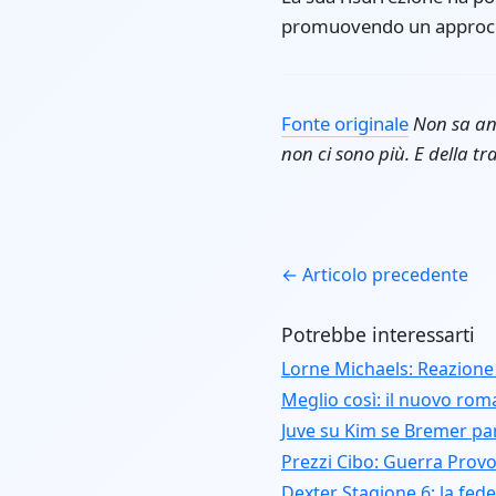
promuovendo un approccio
Fonte originale
Non sa anc
non ci sono più. E della t
← Articolo precedente
Potrebbe interessarti
Lorne Michaels: Reazione
Meglio così: il nuovo ro
Juve su Kim se Bremer pa
Prezzi Cibo: Guerra Provo
Dexter Stagione 6: la fede e