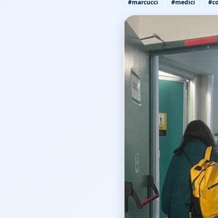
#marcucci
#medici
#c