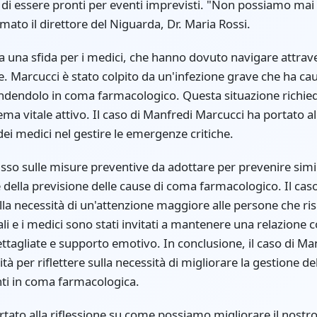
 di essere pronti per eventi imprevisti. "Non possiamo mai
mato il direttore del Niguarda, Dr. Maria Rossi.
ta una sfida per i medici, che hanno dovuto navigare attra
e. Marcucci è stato colpito da un'infezione grave che ha c
endendolo in coma farmacologico. Questa situazione richie
ma vitale attivo. Il caso di Manfredi Marcucci ha portato all
dei medici nel gestire le emergenze critiche.
usso sulle misure preventive da adottare per prevenire simili
della previsione delle cause di coma farmacologico. Il cas
sulla necessità di un'attenzione maggiore alle persone che r
i e i medici sono stati invitati a mantenere una relazione c
tagliate e supporto emotivo. In conclusione, il caso di Ma
à per riflettere sulla necessità di migliorare la gestione de
enti in coma farmacologica.
rtato alla riflessione su come possiamo migliorare il nostro