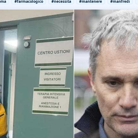
oma
#farmacologico
#necessita
#mantenere
#manfredi