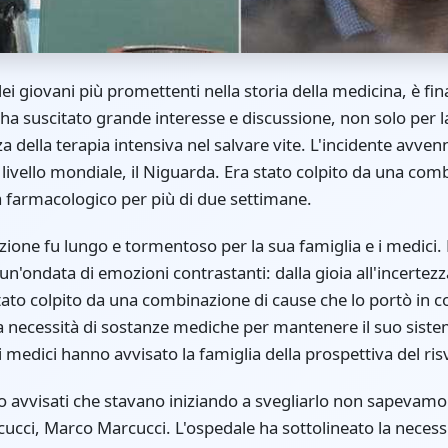
i giovani più promettenti nella storia della medicina, è fi
a suscitato grande interesse e discussione, non solo per la
 della terapia intensiva nel salvare vite. L'incidente avve
 livello mondiale, il Niguarda. Era stato colpito da una com
 farmacologico per più di due settimane.
ione fu lungo e tormentoso per la sua famiglia e i medici. L
un'ondata di emozioni contrastanti: dalla gioia all'incertezza
tato colpito da una combinazione di cause che lo portò in 
a necessità di sostanze mediche per mantenere il suo sistema
 medici hanno avvisato la famiglia della prospettiva del ris
o avvisati che stavano iniziando a svegliarlo non sapevamo
rcucci, Marco Marcucci. L'ospedale ha sottolineato la neces