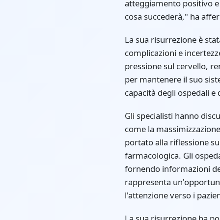
atteggiamento positivo e
cosa succederà," ha affer
La sua risurrezione è sta
complicazioni e incertezz
pressione sul cervello, r
per mantenere il suo siste
capacità degli ospedali e 
Gli specialisti hanno disc
come la massimizzazione 
portato alla riflessione 
farmacologica. Gli ospedal
fornendo informazioni det
rappresenta un'opportunit
l'attenzione verso i pazi
La sua risurrezione ha po