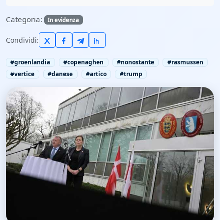
Categoria:
In evidenza
Condividi:
#groenlandia
#copenaghen
#nonostante
#rasmussen
#vertice
#danese
#artico
#trump