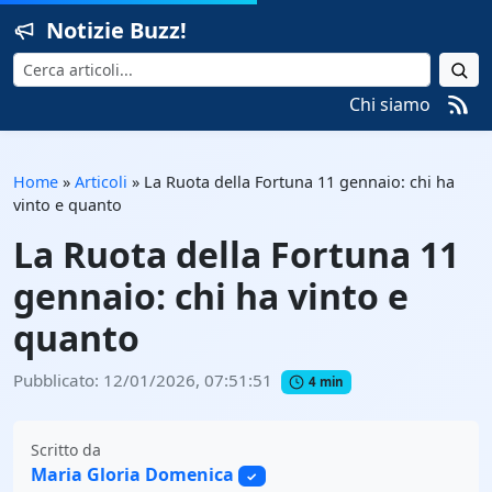
Notizie Buzz!
Cerca
Chi siamo
Home
»
Articoli
»
La Ruota della Fortuna 11 gennaio: chi ha
vinto e quanto
La Ruota della Fortuna 11
gennaio: chi ha vinto e
quanto
Pubblicato: 12/01/2026, 07:51:51
4 min
Scritto da
Maria Gloria Domenica
✓