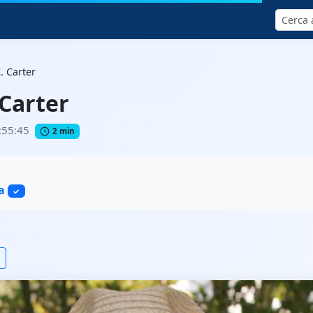
Cerca
. Carter
 Carter
:55:45
2 min
a
✓