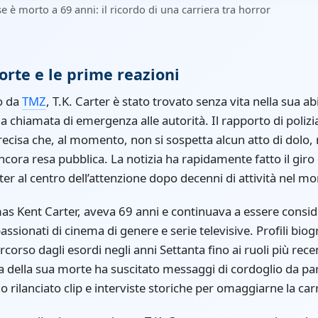
e è morto a 69 anni: il ricordo di una carriera tra horror
orte e le prime reazioni
o da
TMZ
, T.K. Carter è stato trovato senza vita nella sua ab
na chiamata di emergenza alle autorità. Il rapporto di polizi
ecisa che, al momento, non si sospetta alcun atto di dolo,
ncora resa pubblica. La notizia ha rapidamente fatto il giro
ter al centro dell’attenzione dopo decenni di attività nel m
s Kent Carter, aveva 69 anni e continuava a essere consid
ssionati di cinema di genere e serie televisive. Profili biog
rcorso dagli esordi negli anni Settanta fino ai ruoli più recen
 della sua morte ha suscitato messaggi di cordoglio da part
no rilanciato clip e interviste storiche per omaggiarne la car