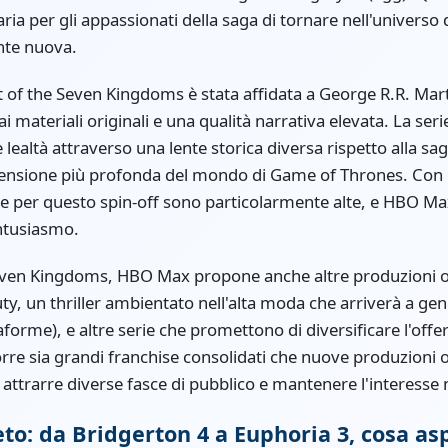
ria per gli appassionati della saga di tornare nell'universo
nte nuova.
 of the Seven Kingdoms è stata affidata a George R.R. Marti
 materiali originali e una qualità narrativa elevata. La ser
e lealtà attraverso una lente storica diversa rispetto alla sa
ensione più profonda del mondo di Game of Thrones. Con il
ive per questo spin-off sono particolarmente alte, e HBO 
entusiasmo.
Seven Kingdoms, HBO Max propone anche altre produzioni or
y, un thriller ambientato nell'alta moda che arriverà a ge
aforme), e altre serie che promettono di diversificare l'offe
rre sia grandi franchise consolidati che nuove produzioni 
 attrarre diverse fasce di pubblico e mantenere l'interesse
to: da Bridgerton 4 a Euphoria 3, cosa asp