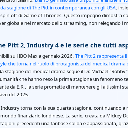
onda stagione di The Pitt in contemporanea con gli USA
, ins
 spin-off di Game of Thrones. Questo impegno dimostra co
yer globale nel mercato dello streaming, non relegando i m
he Pitt 2, Industry 4 e le serie che tutti a
sponibili su HBO Max a gennaio 2026,
The Pitt 2 rappresenta i
le che torna nel ruolo di protagonista del medical drama c
da stagione del medical drama segue il Dr. Michael "Robby
i umanità che hanno reso la prima stagione un fenomeno tel
nte da E.R., la serie promette di mantenere gli altissimi st
isivo del 2025.
 Industry torna con la sua quarta stagione, continuando a 
l mondo finanziario londinese. La serie, creata da Mickey 
stagioni precedenti una fanbase solida e appassionata, grazi