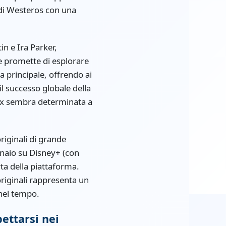
 di Westeros con una
n e Ira Parker,
ie promette di esplorare
ga principale, offrendo ai
 successo globale della
Max sembra determinata a
iginali di grande
nnaio su Disney+ (con
rta della piattaforma.
originali rappresenta un
 nel tempo.
ettarsi nei