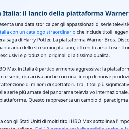
Italia: il lancio della piattaforma Warner
enta una data storica per gli appassionati di serie televisiv
Italia con un catalogo straordinario
che include titoli legg
era saga di Harry Potter. La piattaforma Warner Bros. Disc
panorama dello streaming italiano, offrendo ai sottoscritto
sclusivi e produzioni originali di altissima qualità.
 HBO Max in Italia è particolarmente aggressiva: la piattafo
ilm e serie, ma arriva anche con una lineup di nuove produzi
ttenzione di milioni di spettatori. Tra i titoli più significati
lle serie più amate del panorama televisivo internazionale
re piattaforme. Questo rappresenta un cambio di paradigm
a con gli Stati Uniti di molti titoli HBO Max sottolinea l'i
mercato italiano.
Dal 13 gennaio sarà disponibile anche in I