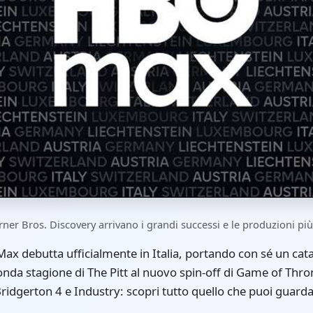
er Bros. Discovery arrivano i grandi successi e le produzioni più
x debutta ufficialmente in Italia, portando con sé un cata
econda stagione di The Pitt al nuovo spin-off di Game of Thr
Bridgerton 4 e Industry: scopri tutto quello che puoi guarda