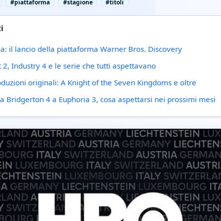
#piattaforma
#stagione
#titoli
i
a: il lancio della piattaforma Warner Bros. Discovery
tt 2, Industry 4 e le serie che tutti aspettavano
roduzioni originali: A Knight of the Seven Kingdoms e oltre
da Bridgerton 4 a Euphoria 3, cosa aspettarsi nei prossimi mesi