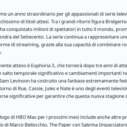
me un anno straordinario per gli appassionati di serie tel
hissimo di titoli attesi. Tra i grandi ritorni figura Bridgert
ha conquistato milioni di spettatori in tutto il mondo, pr
ondra del Settecento. La serie continua a rappresentare uno 
aforme di streaming, grazie alla sua capacità di combinare
.
rmente atteso è Euphoria 3, che tornerà dopo tre anni di at
salto temporale significativo e cambiamenti importanti ne
 di Sam Levinson ha costruito una fanbase estremamente fede
itorno di Rue, Cassie, Jules e Nate è uno degli eventi televisi
se significative per garantire che questa nuova stagione sia
catalogo di HBO Max per i prossimi mesi include anche altre 
lo di Marco Bellocchio, The Paper con Sabrina Impacciatore