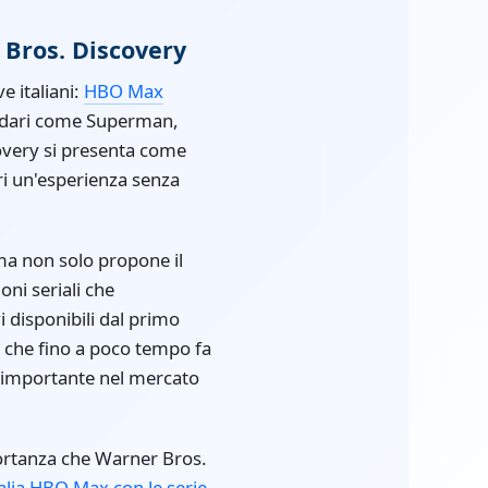
 Bros. Discovery
e italiani:
HBO Max
endari come Superman,
overy si presenta come
ri un'esperienza senza
rma non solo propone il
oni seriali che
vi disponibili dal primo
, che fino a poco tempo fa
a importante nel mercato
mportanza che Warner Bros.
talia HBO Max con le serie