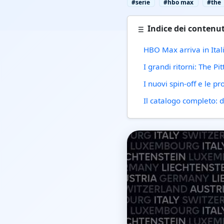
#serie
#hbo max
#the
Indice dei contenut
HBO Max arriva in Itali
I grandi ritorni: The Pi
I nuovi spin-off e le p
Il catalogo completo: 