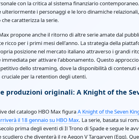
onale con la critica al sistema finanziario contemporaneo
ulteriormente i personaggi e le loro dinamiche relazional
 che caratterizza la serie.
O Max propone anche il ritorno di altre serie amate dal pubb
e ricco per i primi mesi dell'anno. La strategia della piat
ropria posizione nel mercato italiano attraverso i grandi rit
ne immediata per attivare l'abbonamento. Questo approccio 
etitivo dello streaming, dove la disponibilità di contenuti e
ruciale per la retention degli utenti.
 le produzioni originali: A Knight of the 
cative del catalogo HBO Max figura
A Knight of the Seven Kin
rriverà il 18 gennaio su HBO Max
. La serie, basata sui rom
ecolo prima degli eventi di Il Trono di Spade e segue le av
ne scudiero che diventerà il re Aegon V Targaryen (Egg). Q