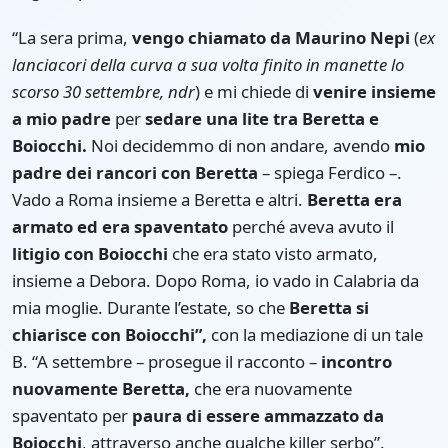
“La sera prima,
vengo chiamato da Maurino Nepi
(
ex
lanciacori della curva a sua volta finito in manette lo
scorso 30 settembre, ndr
) e mi chiede di
venire insieme
a mio padre
per
sedare una lite tra Beretta e
Boiocchi.
Noi decidemmo di non andare, avendo
mio
padre dei rancori con Beretta
– spiega Ferdico –.
Vado a Roma insieme a Beretta e altri.
Beretta era
armato ed era spaventato
perché aveva avuto il
litigio con Boiocchi
che era stato visto armato,
insieme a Debora. Dopo Roma, io vado in Calabria da
mia moglie. Durante l’estate, so che
Beretta si
chiarisce con Boiocchi”,
con la mediazione di un tale
B. “A settembre – prosegue il racconto –
incontro
nuovamente Beretta,
che era nuovamente
spaventato per
paura di essere ammazzato da
Boiocchi
, attraverso anche qualche killer serbo”.