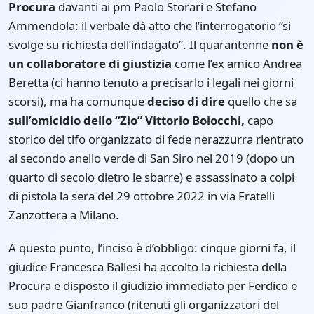
Procura
davanti ai pm Paolo Storari e Stefano
Ammendola: il verbale dà atto che l’interrogatorio “si
svolge su richiesta dell’indagato”. Il quarantenne
non è
un collaboratore di giustizia
come l’ex amico Andrea
Beretta (ci hanno tenuto a precisarlo i legali nei giorni
scorsi), ma ha comunque
deciso di dire
quello che sa
sull’omicidio dello “Zio” Vittorio Boiocchi,
capo
storico del tifo organizzato di fede nerazzurra rientrato
al secondo anello verde di San Siro nel 2019 (dopo un
quarto di secolo dietro le sbarre) e assassinato a colpi
di pistola la sera del 29 ottobre 2022 in via Fratelli
Zanzottera a Milano.
A questo punto, l’inciso è d’obbligo: cinque giorni fa, il
giudice Francesca Ballesi ha accolto la richiesta della
Procura e disposto il giudizio immediato per Ferdico e
suo padre Gianfranco (ritenuti gli organizzatori del