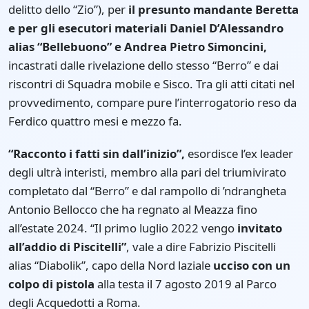
delitto dello “Zio”), per
il presunto mandante Beretta
e per gli esecutori materiali Daniel D’Alessandro
alias “Bellebuono” e Andrea Pietro Simoncini,
incastrati dalle rivelazione dello stesso “Berro” e dai
riscontri di Squadra mobile e Sisco. Tra gli atti citati nel
provvedimento, compare pure l’interrogatorio reso da
Ferdico quattro mesi e mezzo fa.
“Racconto i fatti sin dall’inizio”,
esordisce l’ex leader
degli ultrà interisti, membro alla pari del triumivirato
completato dal “Berro” e dal rampollo di ’ndrangheta
Antonio Bellocco che ha regnato al Meazza fino
all’estate 2024. “Il primo luglio 2022 vengo
invitato
all’addio di Piscitelli”
, vale a dire Fabrizio Piscitelli
alias “Diabolik”, capo della Nord laziale
ucciso con un
colpo di pistola
alla testa il 7 agosto 2019 al Parco
degli Acquedotti a Roma.