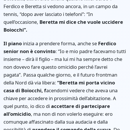
Ferdico e Beretta si vedono ancora, in un campo da
tennis, “dopo aver lasciato i telefoni”: “In
quell’occasione,
Beretta mi dice che vuole uccidere
Boiocchi”.
Il piano
inizia a prendere forma, anche se
Ferdico
senior non è convinto
: “Io e mio padre facevamo tutti
insieme – dirà il figlio – ma lui mi ha sempre detto che
non dovevo fare questo omicidio perché l’avrei
pagata”. Passa qualche giorno, e il futuro frontman
della Nord dà via libera:
“Beretta mi porta vicino
casa di Boiocchi, f
acendomi vedere che aveva una
chiave per accedere in prossimità dell’abitazione. A
quel punto, io dico di
accettare di partecipare
all’omicidio
, ma non di non volerlo eseguire: ero
comunque affascinato dalla sua audacia e dalla
possibilità di
prendere il comando della curva
. Do