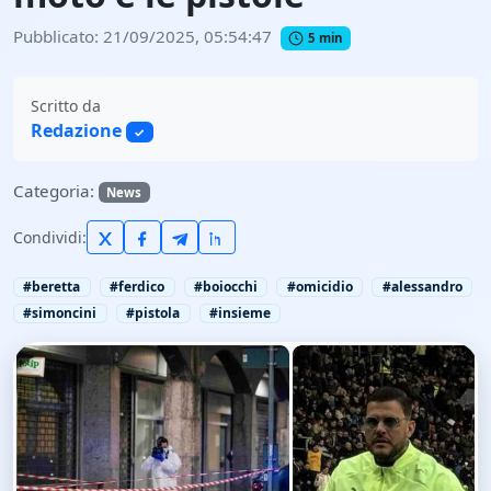
Pubblicato: 21/09/2025, 05:54:47
5 min
Scritto da
Redazione
✓
Categoria:
News
Condividi:
#beretta
#ferdico
#boiocchi
#omicidio
#alessandro
#simoncini
#pistola
#insieme