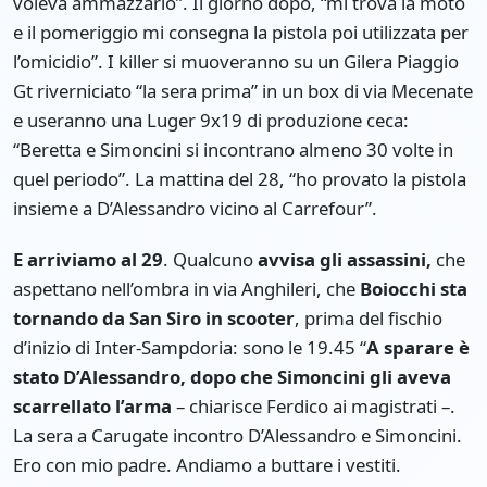
voleva ammazzarlo”. Il giorno dopo, “mi trova la moto
e il pomeriggio mi consegna la pistola poi utilizzata per
l’omicidio”. I killer si muoveranno su un Gilera Piaggio
Gt riverniciato “la sera prima” in un box di via Mecenate
e useranno una Luger 9x19 di produzione ceca:
“Beretta e Simoncini si incontrano almeno 30 volte in
quel periodo”. La mattina del 28, “ho provato la pistola
insieme a D’Alessandro vicino al Carrefour”.
E arriviamo al 29
. Qualcuno
avvisa gli assassini,
che
aspettano nell’ombra in via Anghileri, che
Boiocchi sta
tornando da San Siro in scooter
, prima del fischio
d’inizio di Inter-Sampdoria: sono le 19.45 “
A sparare è
stato D’Alessandro, dopo che Simoncini gli aveva
scarrellato l’arma
– chiarisce Ferdico ai magistrati –.
La sera a Carugate incontro D’Alessandro e Simoncini.
Ero con mio padre. Andiamo a buttare i vestiti.