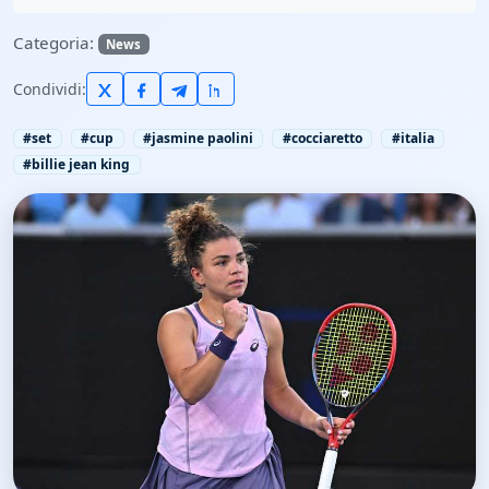
Categoria:
News
Condividi:
#set
#cup
#jasmine paolini
#cocciaretto
#italia
#billie jean king